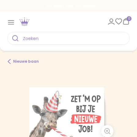
Een kaart voor elk moment
0
Nieuwe baan