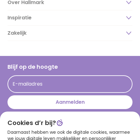
Over Hallmark
Inspiratie
Over ons
Duurzaamheid
Zakelijk
Magazine
Vacatures
Inspiratieteksten
Inloggen retailer
Werken bij Hallmark
Cadeau inspiratie
Hallmark Kaartclub
Blijf op de hoogte
Kaartinspiratie
Acties
E-mailadres
Persberichten
Hallmark en Kinderpostzegels
Aanmelden
Cookies d’r bij?
Download onze app
Daarnaast hebben we ook de digitale cookies, waarmee
we jouw digitale leven makkelijker en persoonlijker