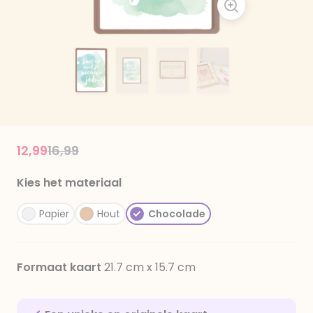
Price reduced from
to
12,99
16,99
Kies het materiaal
Papier
Hout
Chocolade
Formaat kaart
21.7 cm x 15.7 cm