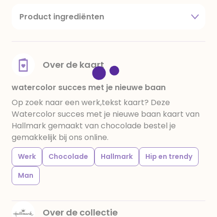
Product ingrediënten
suiker, cacaoboter, volle melkpoeder,
amandelen,cacaomassa, emulgator (sojalecithine),
natuurlijk vanille aroma, stabilisator: E420,
voedingszuur: citroenzuur E 330, verdikkingsmiddel
Over de kaart
E415, water, bevochtigingsmiddel E422, emulgator:
E433, kleurstoffen: E102, E110, E122: kan de activiteit en
watercolor succes met je nieuwe baan
concentratie van kinderen negatief beïnvloeden,
Op zoek naar een werk,tekst kaart? Deze
E133, E151. Chocolade bevat ten minste 34%
Watercolor succes met je nieuwe baan kaart van
cacaobestanddelen. Kan sporen van gluten
Hallmark gemaakt van chocolade bestel je
bevatten. Koel en droog bewaren.
gemakkelijk bij ons online.
Werk
Chocolade
Hallmark
Hip en trendy
Man
Over de collectie