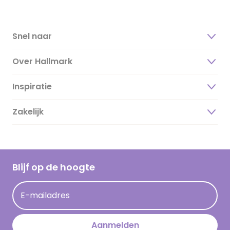
Snel naar
Over Hallmark
Inspiratie
Over ons
Duurzaamheid
Zakelijk
Magazine
Vacatures
Inspiratieteksten
Inloggen retailer
Werken bij Hallmark
Cadeau inspiratie
Hallmark Kaartclub
Blijf op de hoogte
Kaartinspiratie
Acties
E-mailadres
Persberichten
Hallmark en Kinderpostzegels
Aanmelden