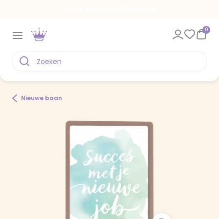
Een kaart voor elk moment
0
Nieuwe baan