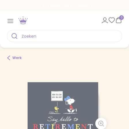
Een kaart voor elk moment
0
Werk