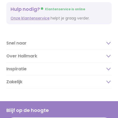
Hulp nodig?
Klantenservice is online
Onze klantenservice
helpt je graag verder.
Snel naar
Over Hallmark
Inspiratie
Over ons
Duurzaamheid
Zakelijk
Magazine
Vacatures
Inspiratieteksten
Inloggen retailer
Werken bij Hallmark
Cadeau inspiratie
Hallmark Kaartclub
Blijf op de hoogte
Kaartinspiratie