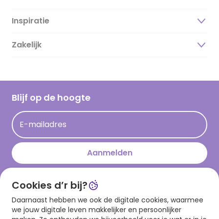
Inspiratie
Over ons
Duurzaamheid
Zakelijk
Magazine
Vacatures
Inspiratieteksten
Inloggen retailer
Werken bij Hallmark
Cadeau inspiratie
Hallmark Kaartclub
Blijf op de hoogte
Kaartinspiratie
Acties
E-mailadres
Persberichten
Hallmark en Kinderpostzegels
Aanmelden
Cookies d’r bij?
Download onze app
Daarnaast hebben we ook de digitale cookies, waarmee
we jouw digitale leven makkelijker en persoonlijker