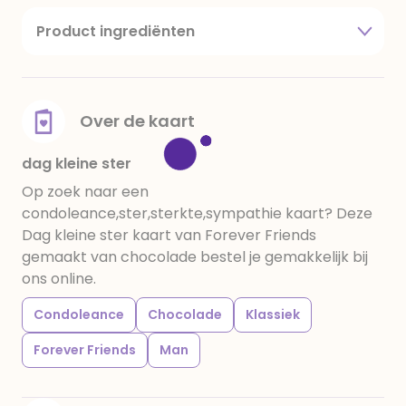
Product ingrediënten
suiker, cacaoboter, volle melkpoeder,
amandelen,cacaomassa, emulgator (sojalecithine),
natuurlijk vanille aroma, stabilisator: E420,
voedingszuur: citroenzuur E 330, verdikkingsmiddel
Over de kaart
E415, water, bevochtigingsmiddel E422, emulgator:
E433, kleurstoffen: E102, E110, E122: kan de activiteit en
dag kleine ster
concentratie van kinderen negatief beïnvloeden,
Op zoek naar een
E133, E151. Chocolade bevat ten minste 34%
condoleance,ster,sterkte,sympathie kaart? Deze
cacaobestanddelen. Kan sporen van gluten
Dag kleine ster kaart van Forever Friends
bevatten. Koel en droog bewaren.
gemaakt van chocolade bestel je gemakkelijk bij
ons online.
Condoleance
Chocolade
Klassiek
Forever Friends
Man