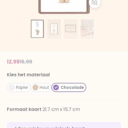
Price reduced from
to
12,99
16,99
Kies het materiaal
Papier
Hout
Chocolade
Formaat kaart
21.7 cm x 15.7 cm