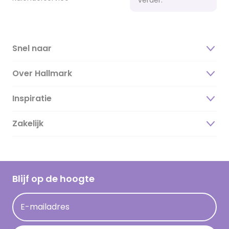
Snel naar
Over Hallmark
Inspiratie
Over ons
Duurzaamheid
Zakelijk
Magazine
Vacatures
Inspiratieteksten
Inloggen retailer
Werken bij Hallmark
Cadeau inspiratie
Hallmark Kaartclub
Blijf op de hoogte
Kaartinspiratie
Acties
E-mailadres
Persberichten