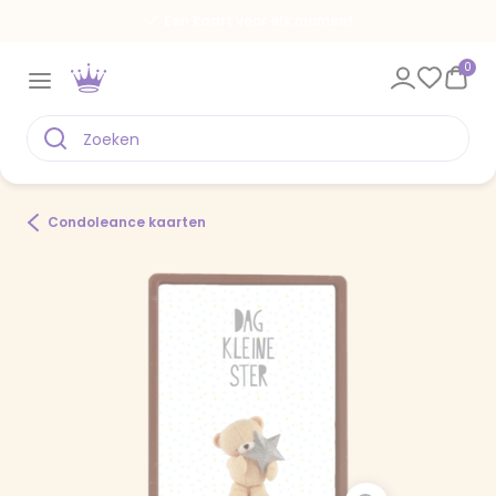
Een kaart voor elk moment
0
Condoleance kaarten