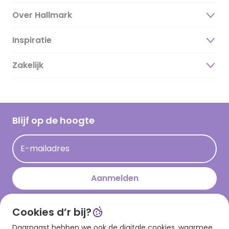
Over Hallmark
Inspiratie
Over ons
Duurzaamheid
Zakelijk
Magazine
Vacatures
Inspiratieteksten
Inloggen retailer
Werken bij Hallmark
Cadeau inspiratie
Hallmark Kaartclub
Blijf op de hoogte
Kaartinspiratie
Acties
E-mailadres
Persberichten
Hallmark en Kinderpostzegels
Aanmelden
Cookies d’r bij?
Download onze app
Daarnaast hebben we ook de digitale cookies, waarmee