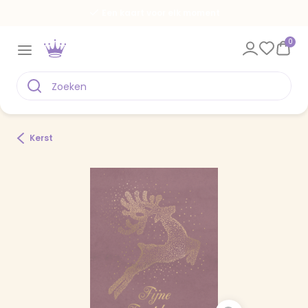
Een kaart voor elk moment
0
Kerst