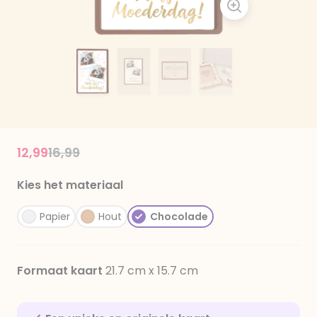
Price reduced from
to
12,99
16,99
Kies het materiaal
Papier
Hout
Chocolade
Formaat kaart
21.7 cm x 15.7 cm