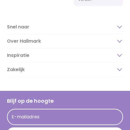
Snel naar
Over Hallmark
Inspiratie
Over ons
Duurzaamheid
Zakelijk
Magazine
Vacatures
Inspiratieteksten
Inloggen retailer
Werken bij Hallmark
Cadeau inspiratie
Hallmark Kaartclub
Blijf op de hoogte
Kaartinspiratie
Acties
E-mailadres
Persberichten