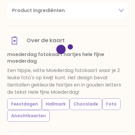
Product ingrediënten
suiker, cacaoboter, volle melkpoeder,
amandelen,cacaomassa, emulgator (sojalecithine),
natuurlijk vanille aroma, stabilisator: E420,
voedingszuur: citroenzuur E 330, verdikkingsmiddel
Over de kaart
E415, water, bevochtigingsmiddel E422, emulgator:
E433, kleurstoffen: E102, E110, E122: kan de activiteit en
moederdag fotokaart hartjes hele fijne
moederdag
concentratie van kinderen negatief beïnvloeden,
E133, E151. Chocolade bevat ten minste 34%
Een hippe, witte Moederdag fotokaart waar je 2
cacaobestanddelen. Kan sporen van gluten
leuke foto's op kwijt kunt. Het design bevat
bevatten. Koel en droog bewaren.
tientallen gekleurde hartjes en in gouden letters
de tekst Hele fijne Moederdag!
Feestdagen
Hallmark
Chocolade
Foto
Ansichtkaarten