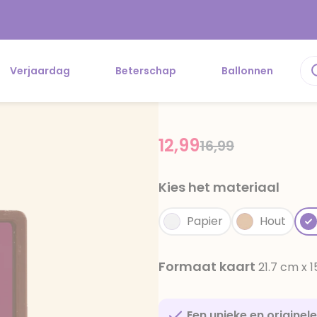
Verjaardag
Beterschap
Ballonnen
12,99
Price reduced f
to
16,99
Kies het materiaal
Papier
Hout
Formaat kaart
21.7 cm x 
Een unieke en originel