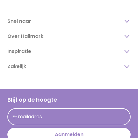
Snel naar
Over Hallmark
Inspiratie
Over ons
Duurzaamheid
Zakelijk
Magazine
Vacatures
Inspiratieteksten
Inloggen retailer
Werken bij Hallmark
Cadeau inspiratie
Hallmark Kaartclub
Blijf op de hoogte
Kaartinspiratie
Acties
E-mailadres
Persberichten
Hallmark en Kinderpostzegels
Aanmelden