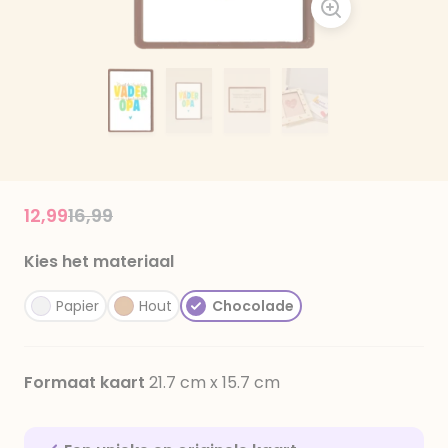
Price reduced from
to
12,99
16,99
Kies het materiaal
Papier
Hout
Chocolade
Formaat kaart
21.7 cm x 15.7 cm