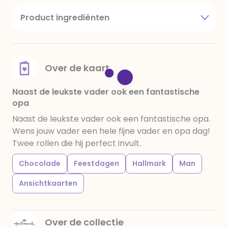
Product ingrediënten
suiker, cacaoboter, volle melkpoeder,
amandelen,cacaomassa, emulgator (sojalecithine),
natuurlijk vanille aroma, stabilisator: E420,
voedingszuur: citroenzuur E 330, verdikkingsmiddel
Over de kaart
E415, water, bevochtigingsmiddel E422, emulgator:
E433, kleurstoffen: E102, E110, E122: kan de activiteit en
Naast de leukste vader ook een fantastische
opa
concentratie van kinderen negatief beïnvloeden,
E133, E151. Chocolade bevat ten minste 34%
Naast de leukste vader ook een fantastische opa.
cacaobestanddelen. Kan sporen van gluten
Wens jouw vader een hele fijne vader en opa dag!
bevatten. Koel en droog bewaren.
Twee rollen die hij perfect invult.
Chocolade
Feestdagen
Hallmark
Man
Ansichtkaarten
Over de collectie