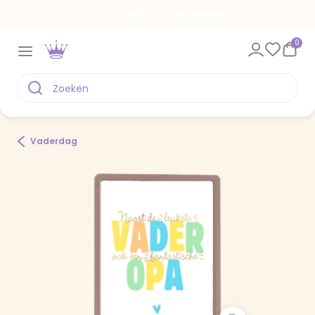
Een kaart voor elk moment
0
Vaderdag