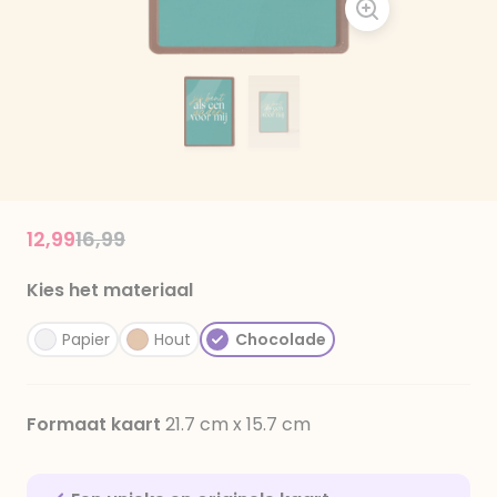
Price reduced from
to
12,99
16,99
Kies het materiaal
Papier
Hout
Chocolade
Formaat kaart
21.7 cm x 15.7 cm