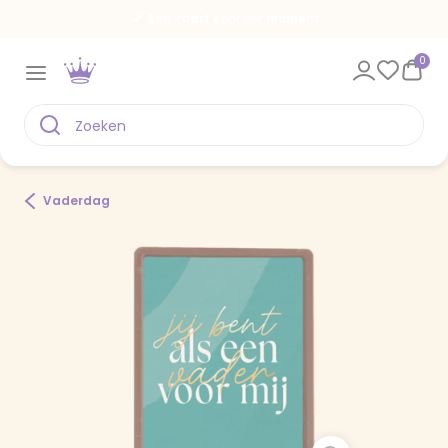
Een kaart voor elk moment
0
Vaderdag