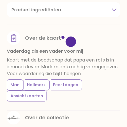
Product ingrediënten
suiker, cacaoboter, volle melkpoeder,
amandelen,cacaomassa, emulgator (sojalecithine),
natuurlijk vanille aroma, stabilisator: E420,
voedingszuur: citroenzuur E 330, verdikkingsmiddel
Over de kaart
E415, water, bevochtigingsmiddel E422, emulgator:
E433, kleurstoffen: E102, E110, E122: kan de activiteit en
Vaderdag als een vader voor mij
concentratie van kinderen negatief beïnvloeden,
Kaart met de boodschap dat papa een rots is in
E133, E151. Chocolade bevat ten minste 34%
iemands leven. Modern en krachtig vormgegeven.
cacaobestanddelen. Kan sporen van gluten
Voor waardering die blijft hangen.
bevatten. Koel en droog bewaren.
Man
Hallmark
Feestdagen
Ansichtkaarten
Over de collectie