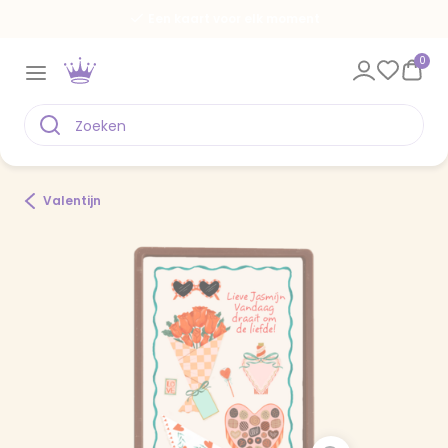
Een kaart voor elk moment
0
Valentijn