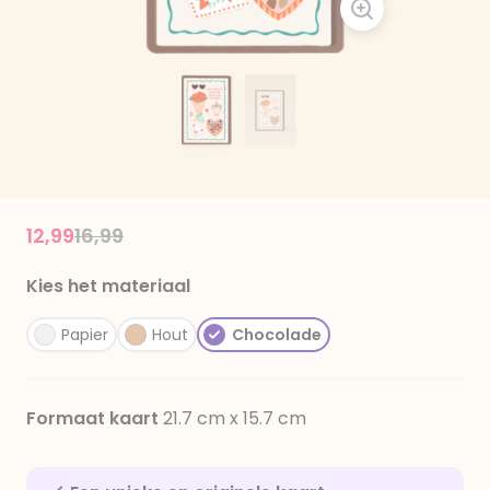
Price reduced from
to
12,99
16,99
Kies het materiaal
Papier
Hout
Chocolade
Formaat kaart
21.7 cm x 15.7 cm