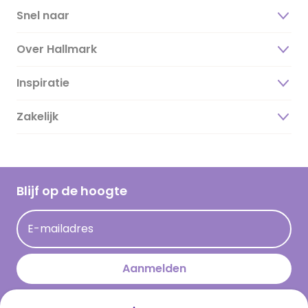
Snel naar
Over Hallmark
Inspiratie
Over ons
Duurzaamheid
Zakelijk
Magazine
Vacatures
Inspiratieteksten
Inloggen retailer
Werken bij Hallmark
Cadeau inspiratie
Hallmark Kaartclub
Blijf op de hoogte
Kaartinspiratie
Acties
E-mailadres
Persberichten
Hallmark en Kinderpostzegels
Aanmelden