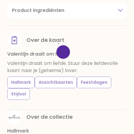
Product ingrediënten
suiker, cacaoboter, volle melkpoeder,
amandelen,cacaomassa, emulgator (sojalecithine),
natuurlijk vanille aroma, stabilisator: E420,
voedingszuur: citroenzuur E 330, verdikkingsmiddel
Over de kaart
E415, water, bevochtigingsmiddel E422, emulgator:
E433, kleurstoffen: E102, E110, E122: kan de activiteit en
Valentijn draait om liefde
concentratie van kinderen negatief beïnvloeden,
Valentijn draait om liefde. Stuur deze liefdevolle
E133, E151. Chocolade bevat ten minste 34%
kaart naar je (geheime) lover.
cacaobestanddelen. Kan sporen van gluten
bevatten. Koel en droog bewaren.
Hallmark
Ansichtkaarten
Feestdagen
Stijlvol
Over de collectie
Hallmark