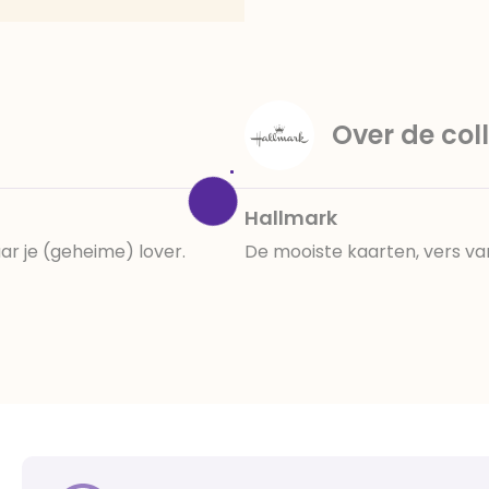
amandelen,cacaomassa, em
vanille aroma, stabilisato
330, verdikkingsmiddel E4
E422, emulgator: E433, kleu
activiteit en concentrati
Over de coll
beïnvloeden, E133, E151.
cacaobestanddelen. Kan 
en droog bewaren.
Hallmark
aar je (geheime) lover.
De mooiste kaarten, vers va