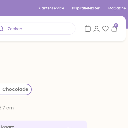
Klantenservice
Inspiratieteksten
Magazine
0
rom
Chocolade
15.7 cm
e kaart