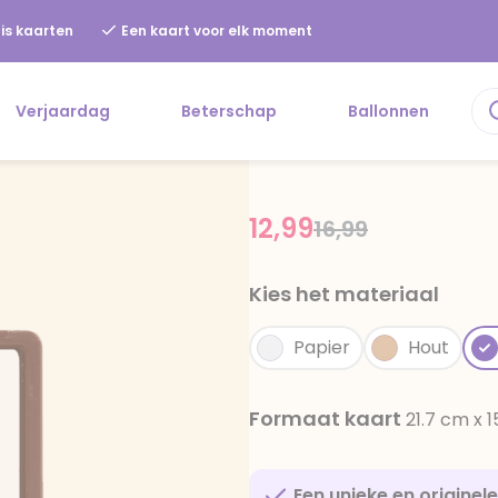
is kaarten
Een kaart voor elk moment
Verjaardag
Beterschap
Ballonnen
12,99
Price reduced f
to
16,99
Kies het materiaal
Papier
Hout
Formaat kaart
21.7 cm x 
Een unieke en originel