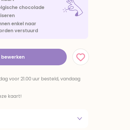
lgische chocolade
iseren
nen enkel naar
orden verstuurd
t bewerken
dag voor 21.00 uur besteld, vandaag
ze kaart!
 melkpoeder,