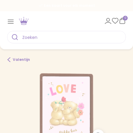
Een kaart voor elk moment
0
Valentijn