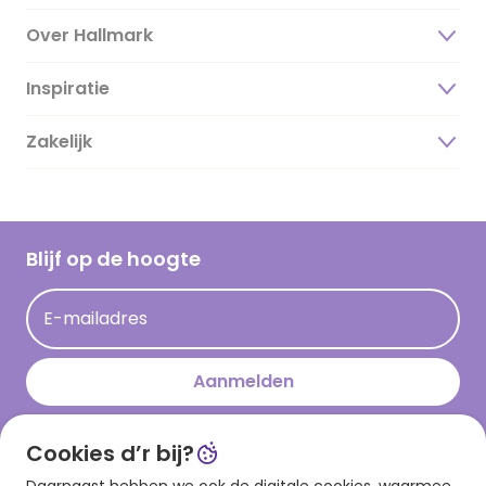
Over Hallmark
Inspiratie
Over ons
Duurzaamheid
Zakelijk
Magazine
Vacatures
Inspiratieteksten
Inloggen retailer
Werken bij Hallmark
Cadeau inspiratie
Hallmark Kaartclub
Blijf op de hoogte
Kaartinspiratie
Acties
E-mailadres
Persberichten
Hallmark en Kinderpostzegels
Aanmelden
Cookies d’r bij?
Download onze app