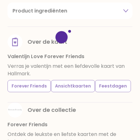
Product ingrediënten
suiker, cacaoboter, volle melkpoeder,
amandelen,cacaomassa, emulgator (sojalecithine),
natuurlijk vanille aroma, stabilisator: E420,
voedingszuur: citroenzuur E 330, verdikkingsmiddel
Over de kaart
E415, water, bevochtigingsmiddel E422, emulgator:
E433, kleurstoffen: E102, E110, E122: kan de activiteit en
Valentijn Love Forever Friends
concentratie van kinderen negatief beïnvloeden,
Verras je valentijn met een liefdevolle kaart van
E133, E151. Chocolade bevat ten minste 34%
Hallmark.
cacaobestanddelen. Kan sporen van gluten
bevatten. Koel en droog bewaren.
Forever Friends
Ansichtkaarten
Feestdagen
Over de collectie
Forever Friends
Ontdek de leukste en liefste kaarten met de