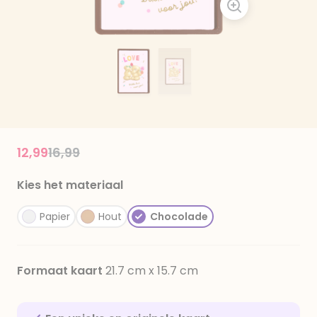
Price reduced from
to
12,99
16,99
Kies het materiaal
Papier
Hout
Chocolade
Formaat kaart
21.7 cm x 15.7 cm