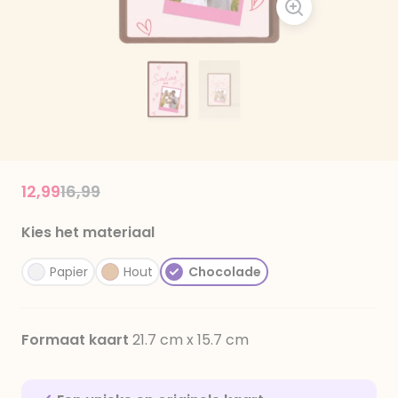
Price reduced from
to
12,99
16,99
Kies het materiaal
Papier
Hout
Chocolade
Formaat kaart
21.7 cm x 15.7 cm