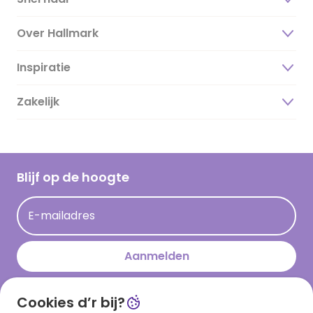
Over Hallmark
Inspiratie
Over ons
Duurzaamheid
Zakelijk
Magazine
Vacatures
Inspiratieteksten
Inloggen retailer
Werken bij Hallmark
Cadeau inspiratie
Hallmark Kaartclub
Blijf op de hoogte
Kaartinspiratie
Acties
E-mailadres
Persberichten
Hallmark en Kinderpostzegels
Aanmelden
Cookies d’r bij?
Download onze app