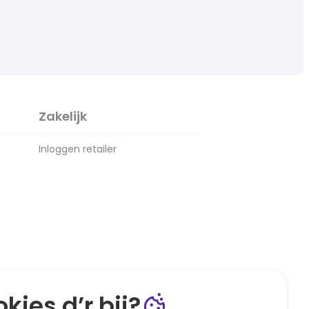
Zakelijk
Inloggen retailer
kies d’r bij?