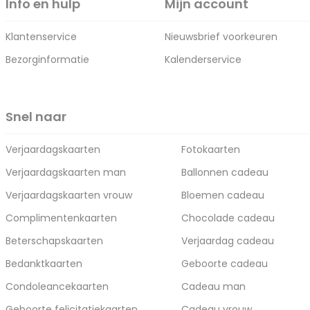
Info en hulp
Mijn account
Klantenservice
Nieuwsbrief voorkeuren
Bezorginformatie
Kalenderservice
Snel naar
Verjaardagskaarten
Fotokaarten
Verjaardagskaarten man
Ballonnen cadeau
Verjaardagskaarten vrouw
Bloemen cadeau
Complimentenkaarten
Chocolade cadeau
Beterschapskaarten
Verjaardag cadeau
Bedanktkaarten
Geboorte cadeau
Condoleancekaarten
Cadeau man
Geboorte felicitatiekaarten
Cadeau vrouw