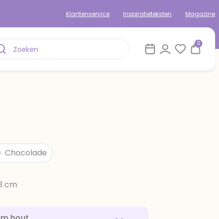
Klantenservice
Inspiratieteksten
Magazine
0
Chocolade
13 cm
am hout