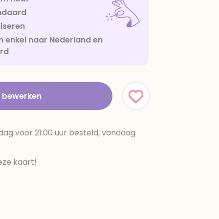
ndaard
iseren
 enkel naar Nederland en
urd
t bewerken
dag voor 21.00 uur besteld, vandaag
ze kaart!