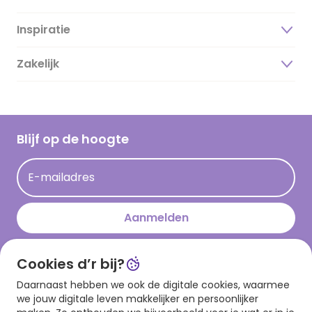
Inspiratie
Over ons
Duurzaamheid
Zakelijk
Magazine
Vacatures
Inspiratieteksten
Inloggen retailer
Werken bij Hallmark
Cadeau inspiratie
Hallmark Kaartclub
Blijf op de hoogte
Kaartinspiratie
Acties
E-mailadres
Persberichten
Hallmark en Kinderpostzegels
Aanmelden
Cookies d’r bij?
Download onze app
Daarnaast hebben we ook de digitale cookies, waarmee
we jouw digitale leven makkelijker en persoonlijker