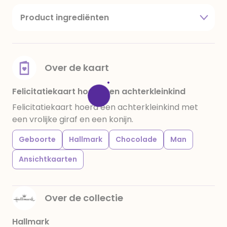
Product ingrediënten
suiker, cacaoboter, volle melkpoeder,
amandelen,cacaomassa, emulgator (sojalecithine),
natuurlijk vanille aroma, stabilisator: E420,
voedingszuur: citroenzuur E 330, verdikkingsmiddel
Over de kaart
E415, water, bevochtigingsmiddel E422, emulgator:
E433, kleurstoffen: E102, E110, E122: kan de activiteit en
Felicitatiekaart hoera een achterkleinkind
concentratie van kinderen negatief beïnvloeden,
Felicitatiekaart hoera een achterkleinkind met
E133, E151. Chocolade bevat ten minste 34%
een vrolijke giraf en een konijn.
cacaobestanddelen. Kan sporen van gluten
bevatten. Koel en droog bewaren.
Geboorte
Hallmark
Chocolade
Man
Ansichtkaarten
Over de collectie
Hallmark