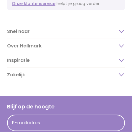
Onze klantenservice
helpt je graag verder.
Snel naar
Over Hallmark
Inspiratie
Over ons
Duurzaamheid
Zakelijk
Magazine
Vacatures
Inspiratieteksten
Inloggen retailer
Werken bij Hallmark
Cadeau inspiratie
Hallmark Kaartclub
Blijf op de hoogte
Kaartinspiratie
Acties
E-mailadres
Persberichten