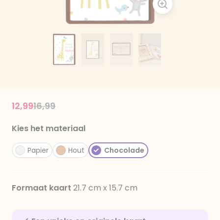
Price reduced from
to
12,99
16,99
Kies het materiaal
Papier
Hout
Chocolade
Formaat kaart
21.7 cm x 15.7 cm