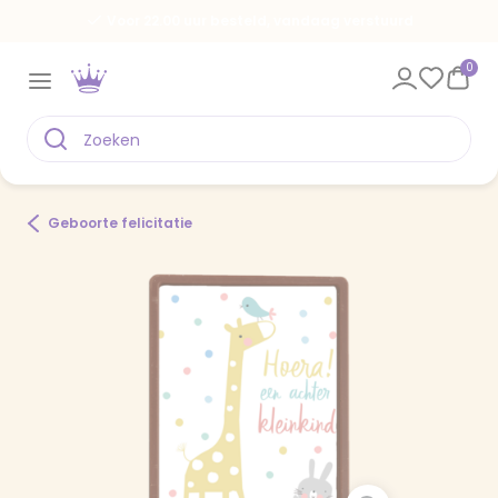
Voor 22.00 uur besteld, vandaag verstuurd
0
Geboorte felicitatie