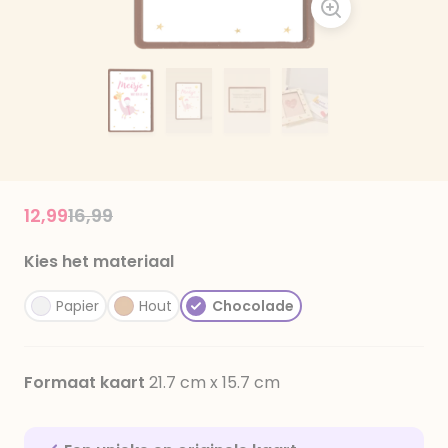
Price reduced from
to
12,99
16,99
Kies het materiaal
Papier
Hout
Chocolade
Formaat kaart
21.7 cm x 15.7 cm