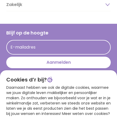
Duurzaamheid
Zakelijk
Magazine
Vacatures
Inspiratieteksten
Inloggen retailer
Werken bij Hallmark
Cadeau inspiratie
Hallmark Kaartclub
Blijf op de hoogte
Kaartinspiratie
Acties
E-mailadres
Persberichten
Hallmark en Kinderpostzegels
Aanmelden
Cookies d’r bij?
Download onze app
Daarnaast hebben we ook de digitale cookies, waarmee
we jouw digitale leven makkelijker en persoonlijker
maken. Zo onthouden we bijvoorbeeld voor je wat er in je
winkelmandje zat, verbeteren we steeds onze website en
laten we je als eerst producten zien die het best passen
bij jouw wensen en interesses! Meer weten over cookies?