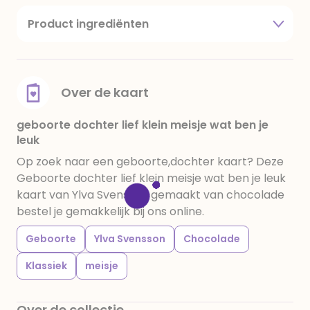
Product ingrediënten
suiker, cacaoboter, volle melkpoeder,
amandelen,cacaomassa, emulgator (sojalecithine),
natuurlijk vanille aroma, stabilisator: E420,
voedingszuur: citroenzuur E 330, verdikkingsmiddel
Over de kaart
E415, water, bevochtigingsmiddel E422, emulgator:
E433, kleurstoffen: E102, E110, E122: kan de activiteit en
geboorte dochter lief klein meisje wat ben je
leuk
concentratie van kinderen negatief beïnvloeden,
E133, E151. Chocolade bevat ten minste 34%
Op zoek naar een geboorte,dochter kaart? Deze
cacaobestanddelen. Kan sporen van gluten
Geboorte dochter lief klein meisje wat ben je leuk
bevatten. Koel en droog bewaren.
kaart van Ylva Svensson gemaakt van chocolade
bestel je gemakkelijk bij ons online.
Geboorte
Ylva Svensson
Chocolade
Klassiek
meisje
Over de collectie