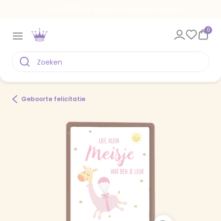
Voor 22.00 uur besteld, vandaag verstuurd
0
Geboorte felicitatie