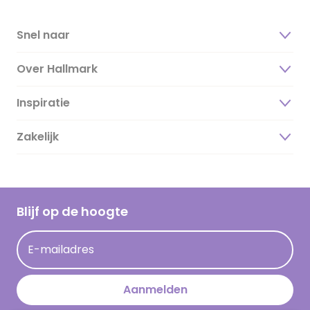
Snel naar
Over Hallmark
Inspiratie
Over ons
Duurzaamheid
Zakelijk
Magazine
Vacatures
Inspiratieteksten
Inloggen retailer
Werken bij Hallmark
Cadeau inspiratie
Hallmark Kaartclub
Blijf op de hoogte
Kaartinspiratie
Acties
E-mailadres
Persberichten
Hallmark en Kinderpostzegels
Aanmelden