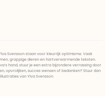
ulgator (sojalecithine), natuurlijk
r: E420, voedingszuur: citroenzuur E
15, water, bevochtigingsmiddel
rstoffen: E102, E110, E122: kan de
e van kinderen negatief
 Chocolade bevat ten minste 34%
sporen van gluten bevatten. Koel
 Ylva Svensson staan voor kleurrijk optimisme. Vaak
emen, grappige dieren en hartverwarmende teksten.
va’s hand, stuur je een extra bijzondere verrassing door
sen, opvrolijken, succes wensen of bedanken? Stuur dan
llustraties van Ylva Svensson.