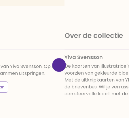
amandelen,cacaomassa, em
vanille aroma, stabilisato
330, verdikkingsmiddel E4
E422, emulgator: E433, kleu
activiteit en concentrati
Over de collectie
beïnvloeden, E133, E151.
cacaobestanddelen. Kan 
en droog bewaren.
Ylva Svensson
De kaarten van illustratrice
t van Ylva Svensson. Op de
voorzien van gekleurde blo
hammen uitspringen.
Met de uitknipkaarten van Yl
de brievenbus. Wil je verras
an
een sfeervolle kaart met de i