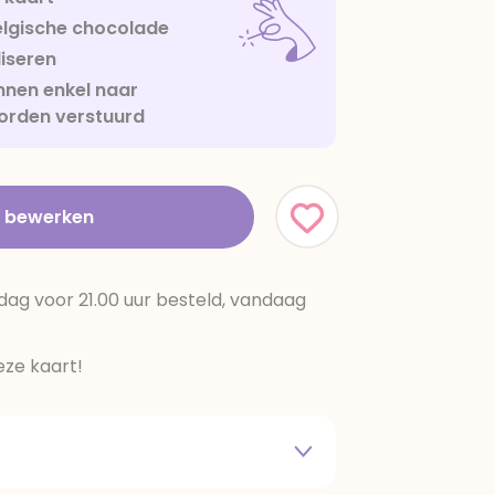
lgische chocolade
iseren
nen enkel naar
orden verstuurd
t bewerken
dag voor 21.00 uur besteld, vandaag
ze kaart!
 melkpoeder,