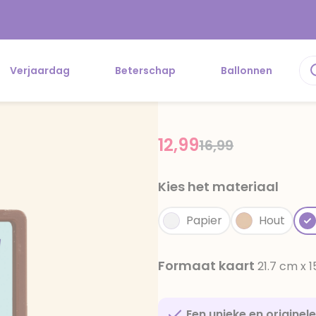
Verjaardag
Beterschap
Ballonnen
12,99
Price reduced f
to
16,99
Kies het materiaal
Papier
Hout
Formaat kaart
21.7 cm x 
Een unieke en originel