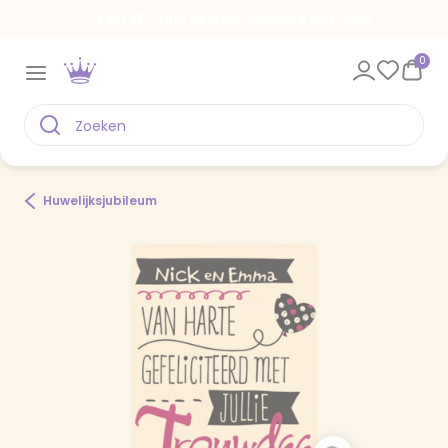
Voor 22.00 uur besteld, vandaag verstuurd
0
Huwelijksjubileum