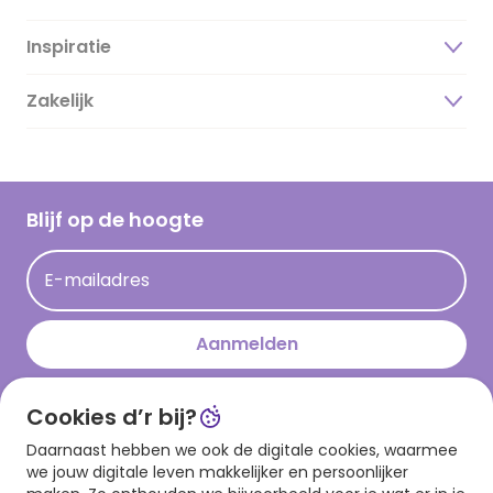
Inspiratie
Over ons
Duurzaamheid
Zakelijk
Magazine
Vacatures
Inspiratieteksten
Inloggen retailer
Werken bij Hallmark
Cadeau inspiratie
Hallmark Kaartclub
Blijf op de hoogte
Kaartinspiratie
Acties
E-mailadres
Persberichten
Hallmark en Kinderpostzegels
Aanmelden
Cookies d’r bij?
Download onze app
Daarnaast hebben we ook de digitale cookies, waarmee
we jouw digitale leven makkelijker en persoonlijker