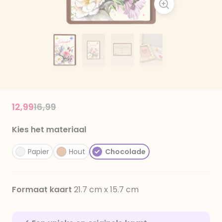
Price reduced from
to
12,99
16,99
Kies het materiaal
Papier
Hout
Chocolade
Formaat kaart
21.7 cm x 15.7 cm