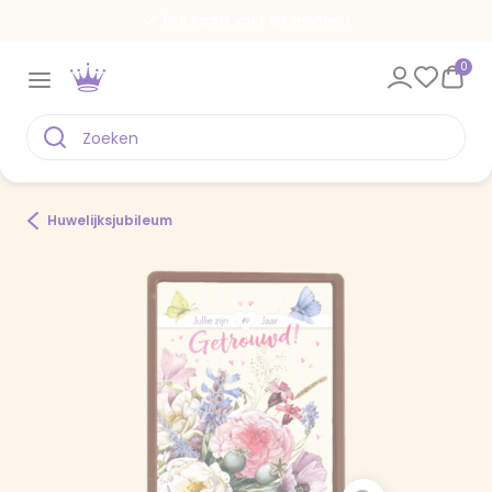
Een kaart voor elk moment
0
Huwelijksjubileum