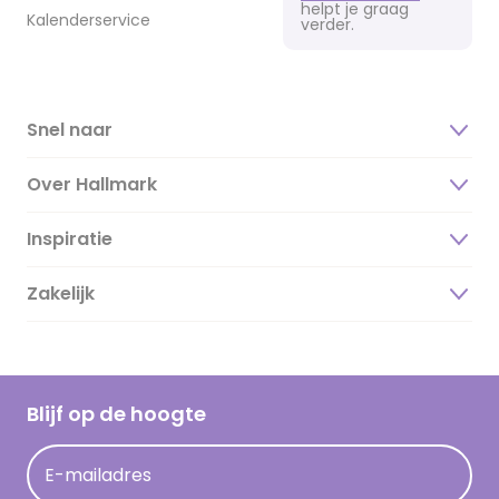
helpt je graag
Kalenderservice
verder.
Snel naar
Over Hallmark
Inspiratie
Over ons
Duurzaamheid
Zakelijk
Magazine
Vacatures
Inspiratieteksten
Inloggen retailer
Werken bij Hallmark
Cadeau inspiratie
Hallmark Kaartclub
Blijf op de hoogte
Kaartinspiratie
Acties
E-mailadres
Persberichten