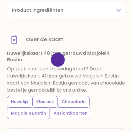
Product ingrediënten
suiker, cacaoboter, volle melkpoeder,
amandelen,cacaomassa, emulgator (sojalecithine),
natuurlijk vanille aroma, stabilisator: E420,
voedingszuur: citroenzuur E 330, verdikkingsmiddel
Over de kaart
E415, water, bevochtigingsmiddel E422, emulgator:
E433, kleurstoffen: E102, E110, E122: kan de activiteit en
Huwelijkskaart 40 jaar getrouwd Marjolein
Bastin
concentratie van kinderen negatief beïnvloeden,
E133, E151. Chocolade bevat ten minste 34%
Op zoek naar een trouwdag kaart? Deze
cacaobestanddelen. Kan sporen van gluten
Huwelijkskaart 40 jaar getrouwd Marjolein Bastin
bevatten. Koel en droog bewaren.
kaart van Marjolein Bastin gemaakt van chocolade
bestel je gemakkelijk bij ons online.
Huwelijk
Klassiek
Chocolade
Marjolein Bastin
Ansichtkaarten