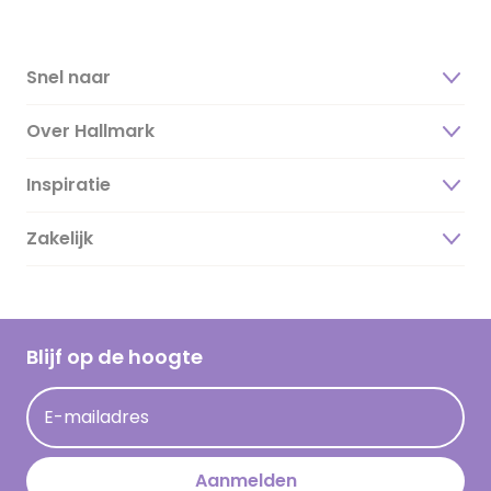
Snel naar
Over Hallmark
Inspiratie
Over ons
Duurzaamheid
Zakelijk
Magazine
Vacatures
Inspiratieteksten
Inloggen retailer
Werken bij Hallmark
Cadeau inspiratie
Hallmark Kaartclub
Blijf op de hoogte
Kaartinspiratie
Acties
E-mailadres
Persberichten
Hallmark en Kinderpostzegels
Aanmelden