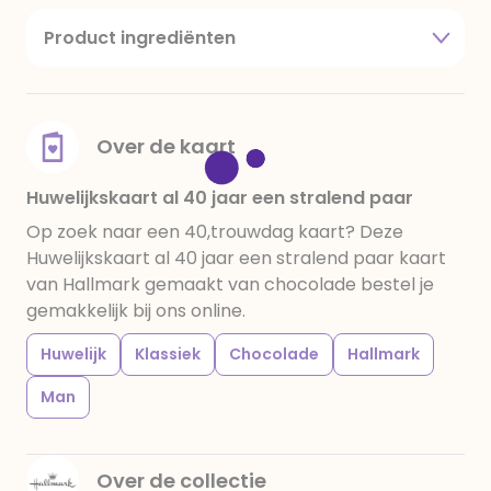
Product ingrediënten
suiker, cacaoboter, volle melkpoeder,
amandelen,cacaomassa, emulgator (sojalecithine),
natuurlijk vanille aroma, stabilisator: E420,
voedingszuur: citroenzuur E 330, verdikkingsmiddel
Over de kaart
E415, water, bevochtigingsmiddel E422, emulgator:
E433, kleurstoffen: E102, E110, E122: kan de activiteit en
Huwelijkskaart al 40 jaar een stralend paar
concentratie van kinderen negatief beïnvloeden,
Op zoek naar een 40,trouwdag kaart? Deze
E133, E151. Chocolade bevat ten minste 34%
Huwelijkskaart al 40 jaar een stralend paar kaart
cacaobestanddelen. Kan sporen van gluten
van Hallmark gemaakt van chocolade bestel je
bevatten. Koel en droog bewaren.
gemakkelijk bij ons online.
Huwelijk
Klassiek
Chocolade
Hallmark
Man
Over de collectie