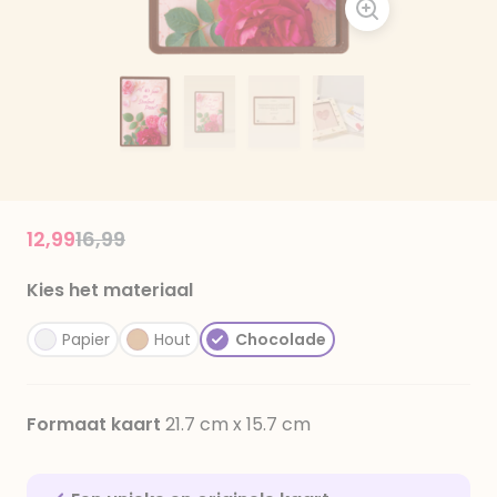
Price reduced from
to
12,99
16,99
Kies het materiaal
Papier
Hout
Chocolade
Formaat kaart
21.7 cm x 15.7 cm