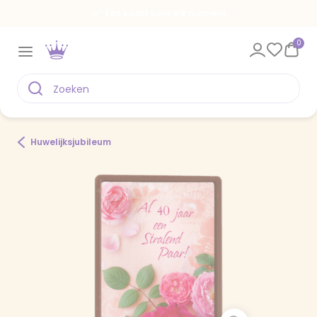
Een kaart voor elk moment
0
Huwelijksjubileum