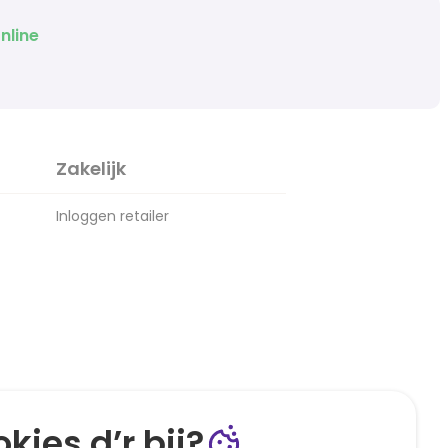
nline
Zakelijk
Inloggen retailer
kies d’r bij?