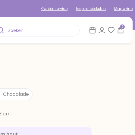
Klantenservice
Inspiratieteksten
Magazine
0
Chocolade
13 cm
am hout