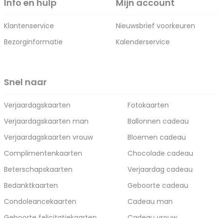
Info en hulp
Mijn account
Klantenservice
Nieuwsbrief voorkeuren
Bezorginformatie
Kalenderservice
Snel naar
Verjaardagskaarten
Fotokaarten
Verjaardagskaarten man
Ballonnen cadeau
Verjaardagskaarten vrouw
Bloemen cadeau
Complimentenkaarten
Chocolade cadeau
Beterschapskaarten
Verjaardag cadeau
Bedanktkaarten
Geboorte cadeau
Condoleancekaarten
Cadeau man
Geboorte felicitatiekaarten
Cadeau vrouw