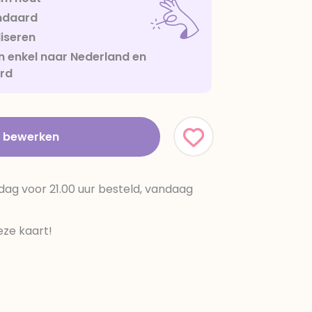
ndaard
iseren
 enkel naar Nederland en
urd
t bewerken
dag voor 21.00 uur besteld, vandaag
ze kaart!