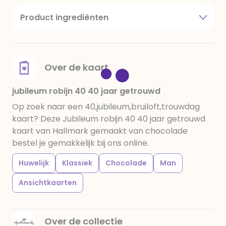
Product ingrediënten
suiker, cacaoboter, volle melkpoeder,
amandelen,cacaomassa, emulgator (sojalecithine),
natuurlijk vanille aroma, stabilisator: E420,
voedingszuur: citroenzuur E 330, verdikkingsmiddel
Over de kaart
E415, water, bevochtigingsmiddel E422, emulgator:
E433, kleurstoffen: E102, E110, E122: kan de activiteit en
jubileum robijn 40 40 jaar getrouwd
concentratie van kinderen negatief beïnvloeden,
Op zoek naar een 40,jubileum,bruiloft,trouwdag
E133, E151. Chocolade bevat ten minste 34%
kaart? Deze Jubileum robijn 40 40 jaar getrouwd
cacaobestanddelen. Kan sporen van gluten
kaart van Hallmark gemaakt van chocolade
bevatten. Koel en droog bewaren.
bestel je gemakkelijk bij ons online.
Huwelijk
Klassiek
Chocolade
Man
Ansichtkaarten
Over de collectie