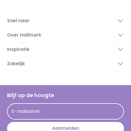
Snel naar
Over Hallmark
Inspiratie
Over ons
Duurzaamheid
Zakelijk
Magazine
Vacatures
Inspiratieteksten
Inloggen retailer
Werken bij Hallmark
Cadeau inspiratie
Hallmark Kaartclub
Blijf op de hoogte
Kaartinspiratie
Acties
E-mailadres
Persberichten
Hallmark en Kinderpostzegels
Aanmelden