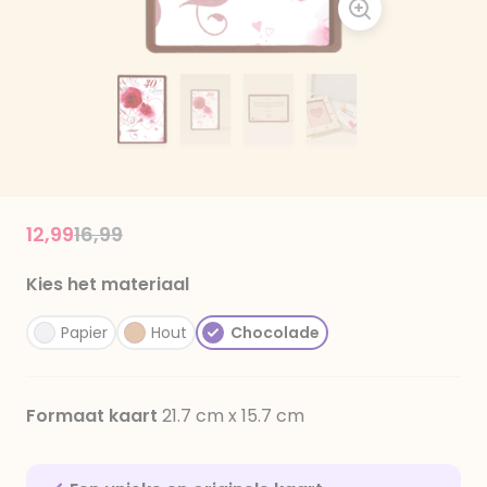
Price reduced from
to
12,99
16,99
Kies het materiaal
Papier
Hout
Chocolade
Formaat kaart
21.7 cm x 15.7 cm