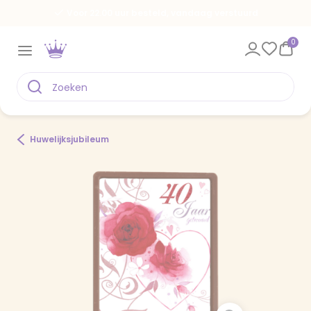
Voor 22.00 uur besteld, vandaag verstuurd
0
Huwelijksjubileum