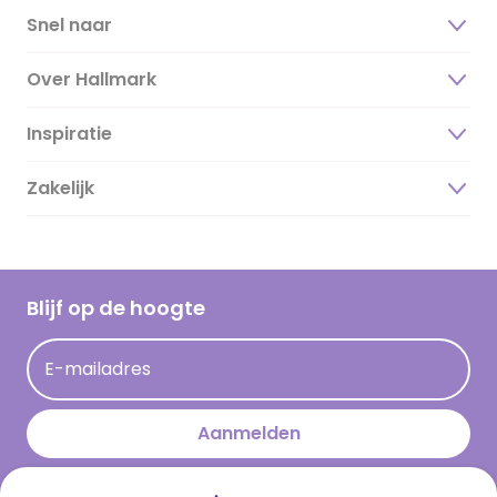
Snel naar
Over Hallmark
Inspiratie
Over ons
Duurzaamheid
Zakelijk
Magazine
Vacatures
Inspiratieteksten
Inloggen retailer
Werken bij Hallmark
Cadeau inspiratie
Hallmark Kaartclub
Blijf op de hoogte
Kaartinspiratie
Acties
E-mailadres
Persberichten
Hallmark en Kinderpostzegels
Aanmelden