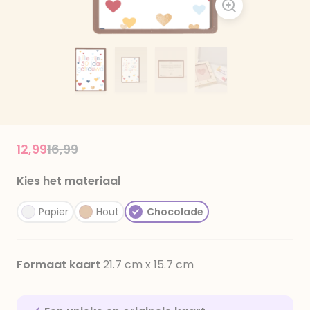
Price reduced from
to
12,99
16,99
Kies het materiaal
Papier
Hout
Chocolade
Formaat kaart
21.7 cm x 15.7 cm