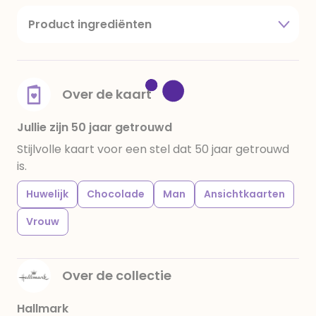
Product ingrediënten
suiker, cacaoboter, volle melkpoeder,
amandelen,cacaomassa, emulgator (sojalecithine),
natuurlijk vanille aroma, stabilisator: E420,
voedingszuur: citroenzuur E 330, verdikkingsmiddel
Over de kaart
E415, water, bevochtigingsmiddel E422, emulgator:
E433, kleurstoffen: E102, E110, E122: kan de activiteit en
Jullie zijn 50 jaar getrouwd
concentratie van kinderen negatief beïnvloeden,
Stijlvolle kaart voor een stel dat 50 jaar getrouwd
E133, E151. Chocolade bevat ten minste 34%
is.
cacaobestanddelen. Kan sporen van gluten
bevatten. Koel en droog bewaren.
Huwelijk
Chocolade
Man
Ansichtkaarten
Vrouw
Over de collectie
Hallmark