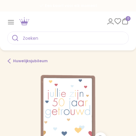
Een kaart voor elk moment
0
Huwelijksjubileum