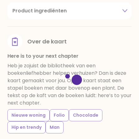
Product ingrediënten
suiker, cacaoboter, volle melkpoeder,
amandelen,cacaomassa, emulgator (sojalecithine),
natuurlijk vanille aroma, stabilisator: E420,
voedingszuur: citroenzuur E 330, verdikkingsmiddel
Over de kaart
E415, water, bevochtigingsmiddel E422, emulgator:
E433, kleurstoffen: E102, E110, E122: kan de activiteit en
Here is to your next chapter
concentratie van kinderen negatief be√Ønvloeden,
Heb je zojuist de bibliotheek van een
E133, E151. Chocolade bevat ten minste 34%
boekenliefhebber helpen verhuizen? Dan is deze
cacaobestanddelen. Kan sporen van gluten
kaart gemaakt voor jou. Op de kaart staat een
bevatten. Koel en droog bewaren.
stapel boeken met daar bovenop een plant. De
tekst op de kaft van de boeken luidt: here’s to your
next chapter.
Nieuwe woning
Folio
Chocolade
Hip en trendy
Man