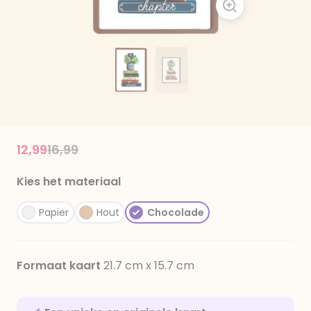
Price reduced from
to
12,99
16,99
Kies het materiaal
Papier
Hout
Chocolade
Formaat kaart
21.7 cm x 15.7 cm