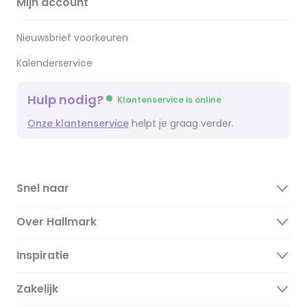
Mijn account
Nieuwsbrief voorkeuren
Kalenderservice
Hulp nodig?
Klantenservice is online
Onze klantenservice
helpt je graag verder.
Snel naar
Over Hallmark
Inspiratie
Over ons
Duurzaamheid
Zakelijk
Magazine