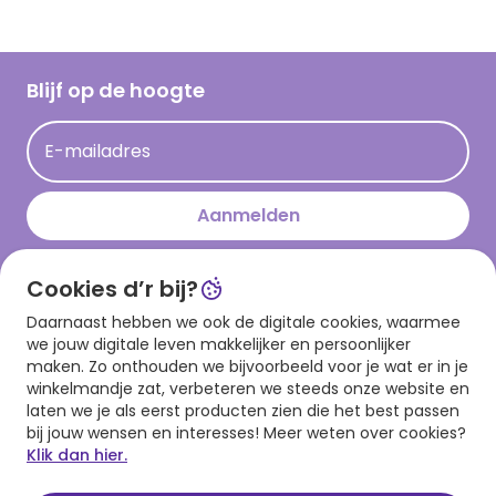
Vacatures
Inspiratieteksten
Inloggen retailer
Werken bij Hallmark
Cadeau inspiratie
Hallmark Kaartclub
Blijf op de hoogte
Kaartinspiratie
Acties
E-mailadres
Persberichten
Hallmark en Kinderpostzegels
Aanmelden
Cookies d’r bij?
Download onze app
Daarnaast hebben we ook de digitale cookies, waarmee
we jouw digitale leven makkelijker en persoonlijker
maken. Zo onthouden we bijvoorbeeld voor je wat er in je
winkelmandje zat, verbeteren we steeds onze website en
laten we je als eerst producten zien die het best passen
bij jouw wensen en interesses! Meer weten over cookies?
Klik dan hier.
Algemene voorwaarden
Privacy statement
Cookies