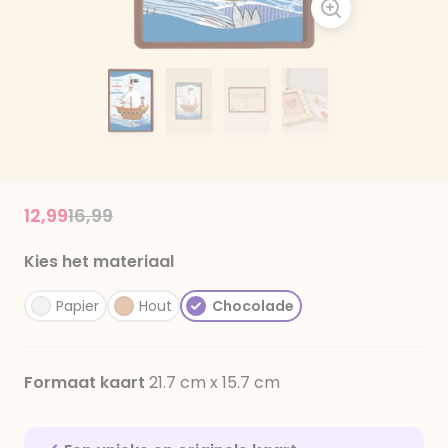
Price reduced from
to
12,99
16,99
Kies het materiaal
Papier
Hout
Chocolade
Formaat kaart
21.7 cm x 15.7 cm