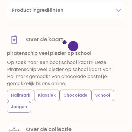
Product ingrediënten
suiker, cacaoboter, volle melkpoeder,
amandelen,cacaomassa, emulgator (sojalecithine),
natuurlijk vanille aroma, stabilisator: E420,
voedingszuur: citroenzuur E 330, verdikkingsmiddel
Over de kaart
E415, water, bevochtigingsmiddel E422, emulgator:
E433, kleurstoffen: E102, E110, E122: kan de activiteit en
piratenschip veel plezier op school
concentratie van kinderen negatief beïnvloeden,
Op zoek naar een boot,school kaart? Deze
E133, E151. Chocolade bevat ten minste 34%
Piratenschip veel plezier op school kaart van
cacaobestanddelen. Kan sporen van gluten
Hallmark gemaakt van chocolade bestel je
bevatten. Koel en droog bewaren.
gemakkelijk bij ons online.
Hallmark
Klassiek
Chocolade
School
Jongen
Over de collectie