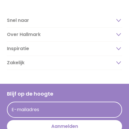
Snel naar
Over Hallmark
Inspiratie
Over ons
Duurzaamheid
Zakelijk
Magazine
Vacatures
Inspiratieteksten
Inloggen retailer
Werken bij Hallmark
Cadeau inspiratie
Hallmark Kaartclub
Blijf op de hoogte
Kaartinspiratie
Acties
E-mailadres
Persberichten
Hallmark en Kinderpostzegels
Aanmelden