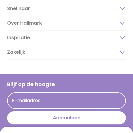
Snel naar
Over Hallmark
Inspiratie
Over ons
Duurzaamheid
Zakelijk
Magazine
Vacatures
Inspiratieteksten
Inloggen retailer
Werken bij Hallmark
Cadeau inspiratie
Hallmark Kaartclub
Blijf op de hoogte
Kaartinspiratie
Acties
E-mailadres
Persberichten
Hallmark en Kinderpostzegels
Aanmelden