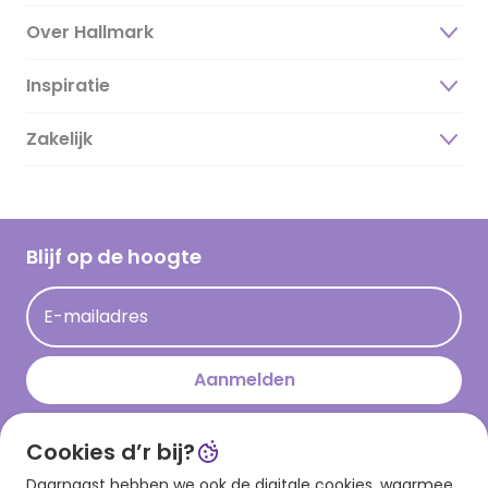
Over Hallmark
Inspiratie
Over ons
Duurzaamheid
Zakelijk
Magazine
Vacatures
Inspiratieteksten
Inloggen retailer
Werken bij Hallmark
Cadeau inspiratie
Hallmark Kaartclub
Blijf op de hoogte
Kaartinspiratie
Acties
E-mailadres
Persberichten
Hallmark en Kinderpostzegels
Aanmelden
Cookies d’r bij?
Download onze app
Daarnaast hebben we ook de digitale cookies, waarmee