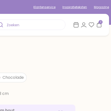
Klantenservice
Inspiratieteksten
Magazine
0
Chocolade
13 cm
am hout