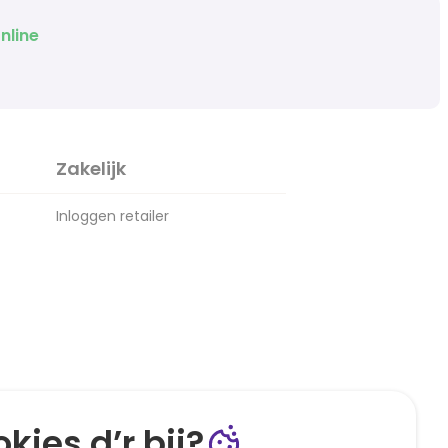
nline
Zakelijk
Inloggen retailer
kies d’r bij?