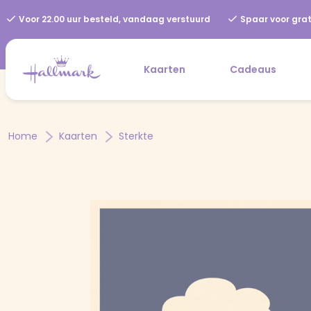
Voor 22.00 uur besteld, vandaag verstuurd
Spaar voor grat
Kaarten
Cadeaus
Home
Kaarten
Sterkte