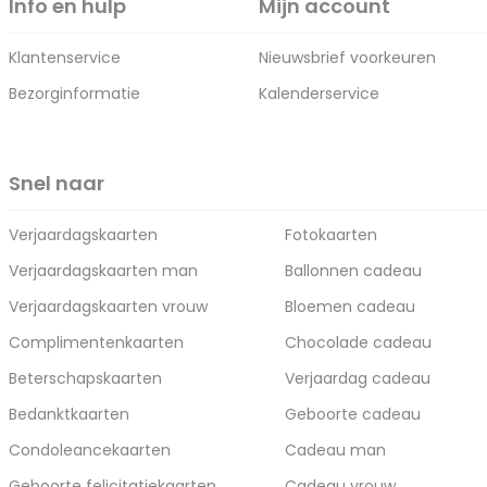
Info en hulp
Mijn account
Klantenservice
Nieuwsbrief voorkeuren
Bezorginformatie
Kalenderservice
Snel naar
Verjaardagskaarten
Fotokaarten
Verjaardagskaarten man
Ballonnen cadeau
Verjaardagskaarten vrouw
Bloemen cadeau
Complimentenkaarten
Chocolade cadeau
Beterschapskaarten
Verjaardag cadeau
Bedanktkaarten
Geboorte cadeau
Condoleancekaarten
Cadeau man
Geboorte felicitatiekaarten
Cadeau vrouw