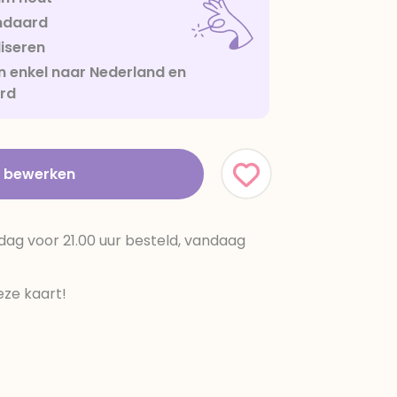
ndaard
iseren
 enkel naar Nederland en
urd
t bewerken
dag voor 21.00 uur besteld, vandaag
ze kaart!