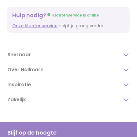
Hulp nodig?
Klantenservice is online
Onze klantenservice
helpt je graag verder.
Snel naar
Over Hallmark
Inspiratie
Over ons
Duurzaamheid
Zakelijk
Magazine
Vacatures
Inspiratieteksten
Inloggen retailer
Werken bij Hallmark
Cadeau inspiratie
Hallmark Kaartclub
Blijf op de hoogte
Kaartinspiratie