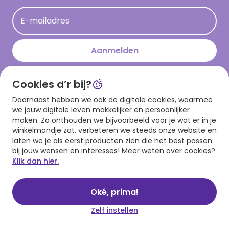
Acties
E-mailadres
Persberichten
Hallmark en Kinderpostzegels
Aanmelden
Cookies d’r bij?
Download onze app
Daarnaast hebben we ook de digitale cookies, waarmee
we jouw digitale leven makkelijker en persoonlijker
maken. Zo onthouden we bijvoorbeeld voor je wat er in je
winkelmandje zat, verbeteren we steeds onze website en
laten we je als eerst producten zien die het best passen
bij jouw wensen en interesses! Meer weten over cookies?
Klik dan hier.
Algemene voorwaarden
Privacy statement
Cookies
© 1999 - 2025 Hallmark
Oké, prima!
Zelf instellen