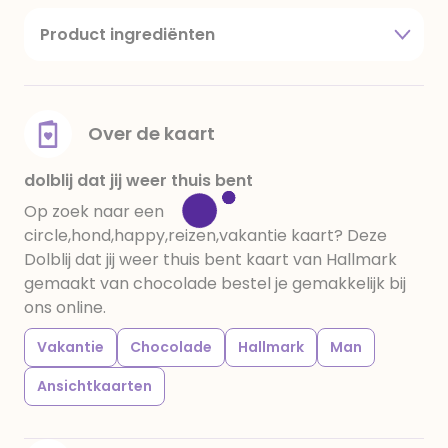
Product ingrediënten
suiker, cacaoboter, volle melkpoeder,
amandelen,cacaomassa, emulgator (sojalecithine),
natuurlijk vanille aroma, stabilisator: E420,
voedingszuur: citroenzuur E 330, verdikkingsmiddel
Over de kaart
E415, water, bevochtigingsmiddel E422, emulgator:
E433, kleurstoffen: E102, E110, E122: kan de activiteit en
dolblij dat jij weer thuis bent
concentratie van kinderen negatief beïnvloeden,
Op zoek naar een
E133, E151. Chocolade bevat ten minste 34%
circle,hond,happy,reizen,vakantie kaart? Deze
cacaobestanddelen. Kan sporen van gluten
Dolblij dat jij weer thuis bent kaart van Hallmark
bevatten. Koel en droog bewaren.
gemaakt van chocolade bestel je gemakkelijk bij
ons online.
Vakantie
Chocolade
Hallmark
Man
Ansichtkaarten