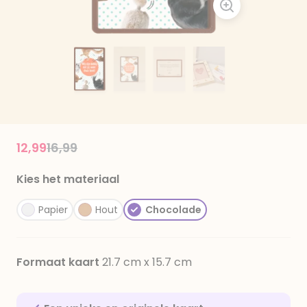
Price reduced from
to
12,99
16,99
Kies het materiaal
Papier
Hout
Chocolade
Formaat kaart
21.7 cm x 15.7 cm