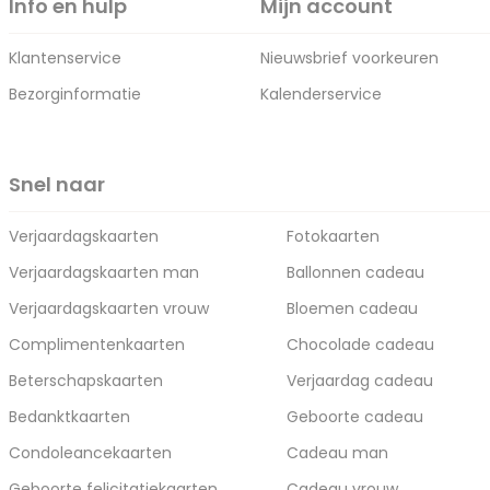
Info en hulp
Mijn account
Klantenservice
Nieuwsbrief voorkeuren
Bezorginformatie
Kalenderservice
Snel naar
Verjaardagskaarten
Fotokaarten
Verjaardagskaarten man
Ballonnen cadeau
Verjaardagskaarten vrouw
Bloemen cadeau
Complimentenkaarten
Chocolade cadeau
Beterschapskaarten
Verjaardag cadeau
Bedanktkaarten
Geboorte cadeau
Condoleancekaarten
Cadeau man
Geboorte felicitatiekaarten
Cadeau vrouw