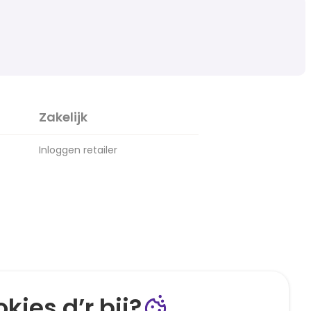
Zakelijk
Inloggen retailer
kies d’r bij?