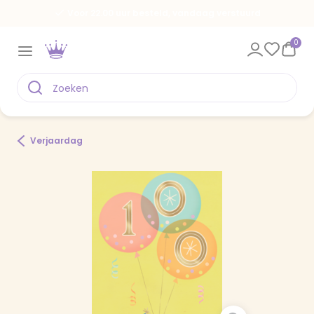
Voor 22.00 uur besteld, vandaag verstuurd
0
Verjaardag