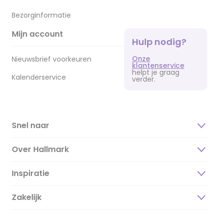
Bezorginformatie
Mijn account
Hulp nodig?
Onze
Nieuwsbrief voorkeuren
klantenservice
helpt je graag
Kalenderservice
verder.
Snel naar
Over Hallmark
Inspiratie
Over ons
Duurzaamheid
Zakelijk
Magazine
Vacatures
Inspiratieteksten