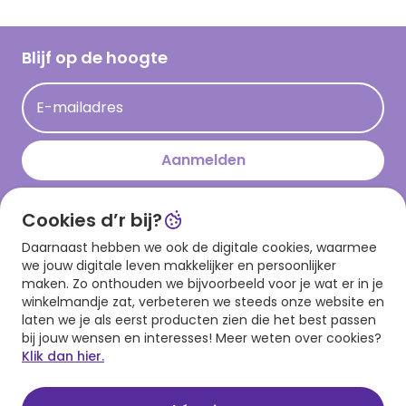
Inloggen retailer
Werken bij Hallmark
Cadeau inspiratie
Hallmark Kaartclub
Blijf op de hoogte
Kaartinspiratie
Acties
E-mailadres
Persberichten
Hallmark en Kinderpostzegels
Aanmelden
Cookies d’r bij?
Download onze app
Daarnaast hebben we ook de digitale cookies, waarmee
we jouw digitale leven makkelijker en persoonlijker
maken. Zo onthouden we bijvoorbeeld voor je wat er in je
winkelmandje zat, verbeteren we steeds onze website en
laten we je als eerst producten zien die het best passen
bij jouw wensen en interesses! Meer weten over cookies?
Klik dan hier.
Algemene voorwaarden
Privacy statement
Cookies
© 1999 - 2025 Hallmark