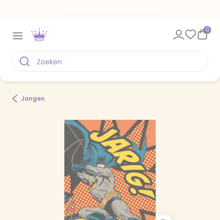
Een kaart voor elk moment
0
Jongen