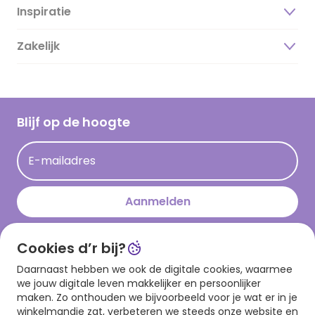
Inspiratie
Over ons
Duurzaamheid
Zakelijk
Magazine
Vacatures
Inspiratieteksten
Inloggen retailer
Werken bij Hallmark
Cadeau inspiratie
Hallmark Kaartclub
Blijf op de hoogte
Kaartinspiratie
Acties
E-mailadres
Persberichten
Hallmark en Kinderpostzegels
Aanmelden
Cookies d’r bij?
Download onze app
Daarnaast hebben we ook de digitale cookies, waarmee
we jouw digitale leven makkelijker en persoonlijker
maken. Zo onthouden we bijvoorbeeld voor je wat er in je
winkelmandje zat, verbeteren we steeds onze website en