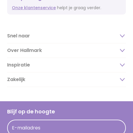
Onze klantenservice
helpt je graag verder.
Snel naar
Over Hallmark
Inspiratie
Over ons
Duurzaamheid
Zakelijk
Magazine
Vacatures
Inspiratieteksten
Inloggen retailer
Werken bij Hallmark
Cadeau inspiratie
Hallmark Kaartclub
Blijf op de hoogte
Kaartinspiratie
Acties
E-mailadres
Persberichten