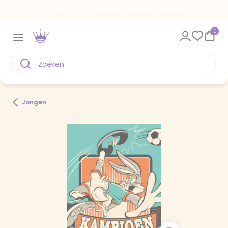
Voor 22.00 uur besteld, vandaag verstuurd
0
Jongen