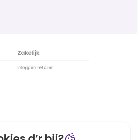
Zakelijk
Inloggen retailer
kies d’r bij?