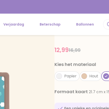
Verjaardag
Beterschap
Ballonnen
12,99
Price reduced f
to
16,99
Kies het materiaal
Papier
Hout
Formaat kaart
21.7 cm x 
Een unieke en originel