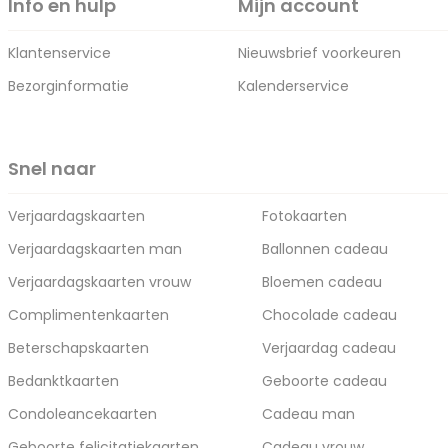
Info en hulp
Mijn account
Klantenservice
Nieuwsbrief voorkeuren
Bezorginformatie
Kalenderservice
Snel naar
Verjaardagskaarten
Fotokaarten
Verjaardagskaarten man
Ballonnen cadeau
Verjaardagskaarten vrouw
Bloemen cadeau
Complimentenkaarten
Chocolade cadeau
Beterschapskaarten
Verjaardag cadeau
Bedanktkaarten
Geboorte cadeau
Condoleancekaarten
Cadeau man
Geboorte felicitatiekaarten
Cadeau vrouw