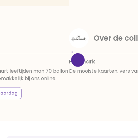
amandelen,cacaomassa, em
vanille aroma, stabilisato
330, verdikkingsmiddel E4
E422, emulgator: E433, kleu
activiteit en concentrati
Over de coll
beïnvloeden, E133, E151.
cacaobestanddelen. Kan 
en droog bewaren.
Hallmark
rt leeftijden man 70 ballon
De mooiste kaarten, vers va
kkelijk bij ons online.
jaardag