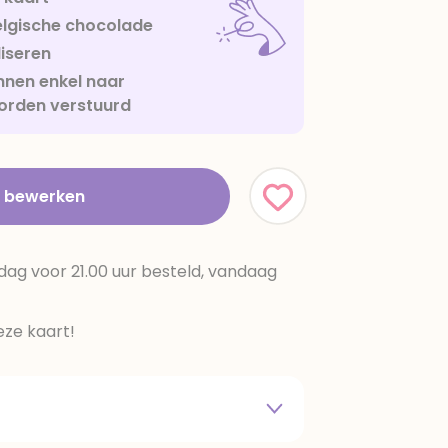
lgische chocolade
iseren
nen enkel naar
orden verstuurd
t bewerken
dag voor 21.00 uur besteld, vandaag
ze kaart!
 melkpoeder,