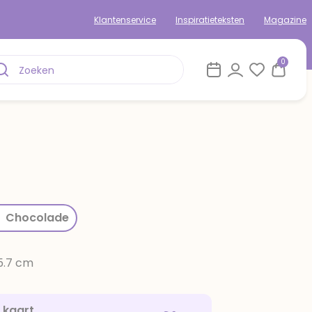
Klantenservice
Inspiratieteksten
Magazine
0
rom
Chocolade
15.7 cm
e kaart