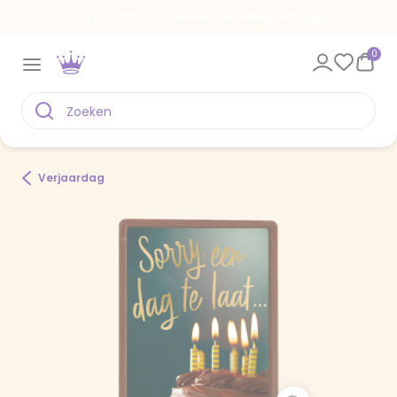
Voor 22.00 uur besteld, vandaag verstuurd
0
Verjaardag