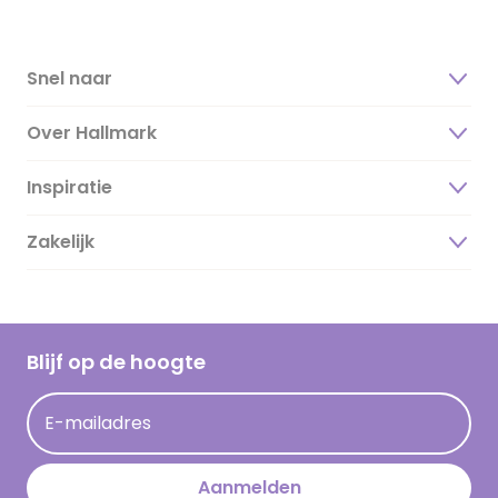
Snel naar
Over Hallmark
Inspiratie
Over ons
Duurzaamheid
Zakelijk
Magazine
Vacatures
Inspiratieteksten
Inloggen retailer
Werken bij Hallmark
Cadeau inspiratie
Hallmark Kaartclub
Blijf op de hoogte
Kaartinspiratie
Acties
E-mailadres
Persberichten
Hallmark en Kinderpostzegels
Aanmelden