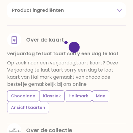
Product ingrediënten
suiker, cacaoboter, volle melkpoeder,
amandelen,cacaomassa, emulgator (sojalecithine),
natuurlijk vanille aroma, stabilisator: E420,
voedingszuur: citroenzuur E 330, verdikkingsmiddel
Over de kaart
E415, water, bevochtigingsmiddel E422, emulgator:
E433, kleurstoffen: E102, E110, E122: kan de activiteit en
verjaardag te laat taart sorry een dag te laat
concentratie van kinderen negatief beïnvloeden,
Op zoek naar een verjaardag,taart kaart? Deze
E133, E151. Chocolade bevat ten minste 34%
Verjaardag te laat taart sorry een dag te laat
cacaobestanddelen. Kan sporen van gluten
kaart van Hallmark gemaakt van chocolade
bevatten. Koel en droog bewaren.
bestel je gemakkelijk bij ons online.
Chocolade
Klassiek
Hallmark
Man
Ansichtkaarten
Over de collectie