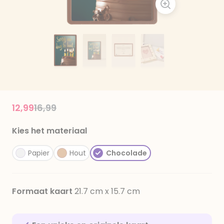
Price reduced from
to
12,99
16,99
Kies het materiaal
Papier
Hout
Chocolade
Formaat kaart
21.7 cm x 15.7 cm