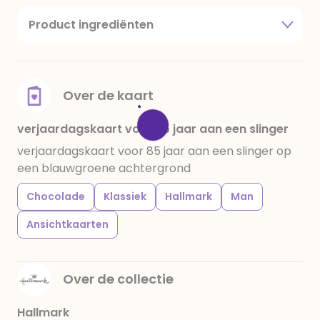
Product ingrediënten
suiker, cacaoboter, volle melkpoeder,
amandelen,cacaomassa, emulgator (sojalecithine),
natuurlijk vanille aroma, stabilisator: E420,
voedingszuur: citroenzuur E 330, verdikkingsmiddel
Over de kaart
E415, water, bevochtigingsmiddel E422, emulgator:
E433, kleurstoffen: E102, E110, E122: kan de activiteit en
verjaardagskaart voor 85 jaar aan een slinger
concentratie van kinderen negatief beïnvloeden,
verjaardagskaart voor 85 jaar aan een slinger op
E133, E151. Chocolade bevat ten minste 34%
een blauwgroene achtergrond
cacaobestanddelen. Kan sporen van gluten
bevatten. Koel en droog bewaren.
Chocolade
Klassiek
Hallmark
Man
Ansichtkaarten
Over de collectie
Hallmark