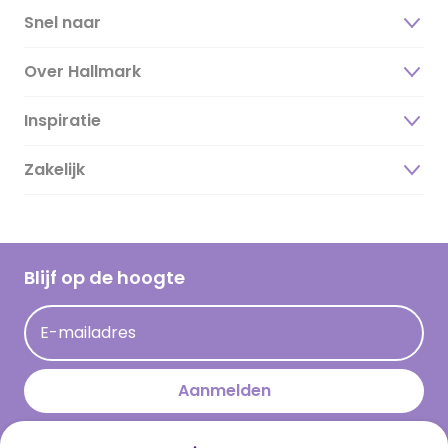
Snel naar
Over Hallmark
Inspiratie
Over ons
Duurzaamheid
Zakelijk
Magazine
Vacatures
Inspiratieteksten
Inloggen retailer
Werken bij Hallmark
Cadeau inspiratie
Hallmark Kaartclub
Blijf op de hoogte
Kaartinspiratie
Acties
E-mailadres
Persberichten
Hallmark en Kinderpostzegels
Aanmelden