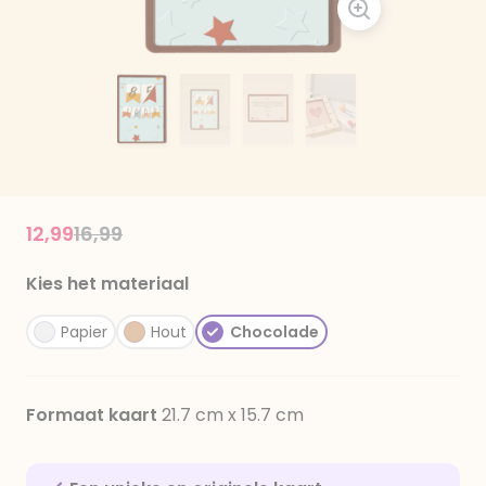
Price reduced from
to
12,99
16,99
Kies het materiaal
Papier
Hout
Chocolade
Formaat kaart
21.7 cm x 15.7 cm