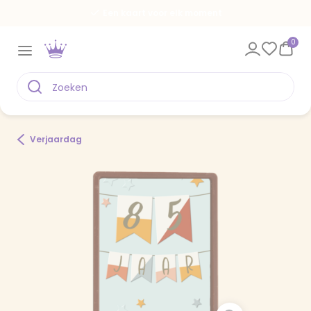
Een kaart voor elk moment
0
Verjaardag