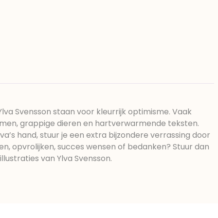
ulgator (sojalecithine), natuurlijk
r: E420, voedingszuur: citroenzuur E
15, water, bevochtigingsmiddel
rstoffen: E102, E110, E122: kan de
e van kinderen negatief
 Chocolade bevat ten minste 34%
sporen van gluten bevatten. Koel
 Ylva Svensson staan voor kleurrijk optimisme. Vaak
emen, grappige dieren en hartverwarmende teksten.
va’s hand, stuur je een extra bijzondere verrassing door
sen, opvrolijken, succes wensen of bedanken? Stuur dan
llustraties van Ylva Svensson.