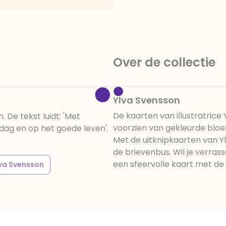
amandelen,cacaomassa, em
vanille aroma, stabilisato
330, verdikkingsmiddel E4
E422, emulgator: E433, kleu
activiteit en concentrati
Over de collectie
beïnvloeden, E133, E151.
cacaobestanddelen. Kan 
en droog bewaren.
Ylva Svensson
De kaarten van illustratrice
De tekst luidt: 'Met
voorzien van gekleurde blo
 dag en op het goede leven'.
Met de uitknipkaarten van Yl
de brievenbus. Wil je verras
een sfeervolle kaart met de i
va Svensson