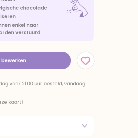
lgische chocolade
iseren
nen enkel naar
orden verstuurd
t bewerken
dag voor 21.00 uur besteld, vandaag
ze kaart!
 melkpoeder,