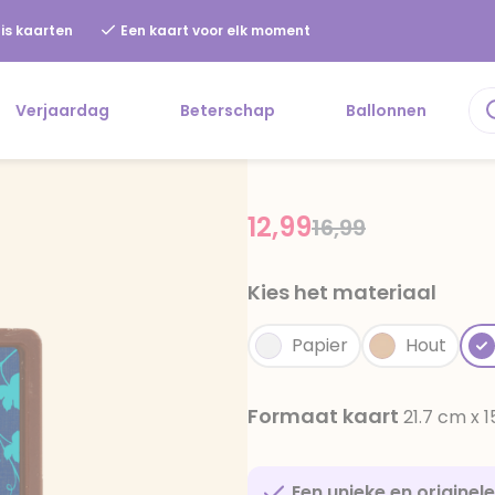
is kaarten
Een kaart voor elk moment
Verjaardag
Beterschap
Ballonnen
12,99
Price reduced f
to
16,99
Kies het materiaal
Papier
Hout
Formaat kaart
21.7 cm x 
Een unieke en originel