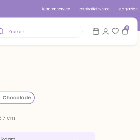
Klantenservice
Inspiratieteksten
Magazine
0
rom
Chocolade
15.7 cm
e kaart