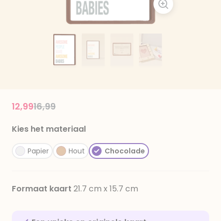
Price reduced from
to
12,99
16,99
Kies het materiaal
Papier
Hout
Chocolade
Formaat kaart
21.7 cm x 15.7 cm