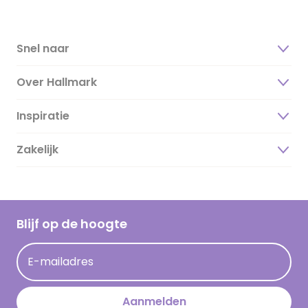
Snel naar
Over Hallmark
Inspiratie
Over ons
Duurzaamheid
Zakelijk
Magazine
Vacatures
Inspiratieteksten
Inloggen retailer
Werken bij Hallmark
Cadeau inspiratie
Hallmark Kaartclub
Blijf op de hoogte
Kaartinspiratie
Acties
E-mailadres
Persberichten
Hallmark en Kinderpostzegels
Aanmelden