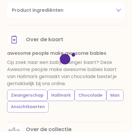
Product ingrediënten
suiker, cacaoboter, volle melkpoeder,
amandelen,cacaomassa, emulgator (sojalecithine),
natuurlijk vanille aroma, stabilisator: E420,
voedingszuur: citroenzuur E 330, verdikkingsmiddel
Over de kaart
E415, water, bevochtigingsmiddel E422, emulgator:
E433, kleurstoffen: E102, E110, E122: kan de activiteit en
awesome people make awesome babies
concentratie van kinderen negatief beïnvloeden,
Op zoek naar een baby,zwanger kaart? Deze
E133, E151. Chocolade bevat ten minste 34%
Awesome people make awesome babies kaart
cacaobestanddelen. Kan sporen van gluten
van Hallmark gemaakt van chocolade bestel je
bevatten. Koel en droog bewaren.
gemakkelijk bij ons online.
Zwangerschap
Hallmark
Chocolade
Man
Ansichtkaarten
Over de collectie