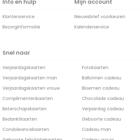
Info en hulp
Mijn account
Klantenservice
Nieuwsbrief voorkeuren
Bezorginformatie
Kalenderservice
Snel naar
Verjaardagskaarten
Fotokaarten
Verjaardagskaarten man
Ballonnen cadeau
Verjaardagskaarten vrouw
Bloemen cadeau
Complimentenkaarten
Chocolade cadeau
Beterschapskaarten
Verjaardag cadeau
Bedanktkaarten
Geboorte cadeau
Condoleancekaarten
Cadeau man
Geboorte felicitatiekaarten
Cadeau vrouw