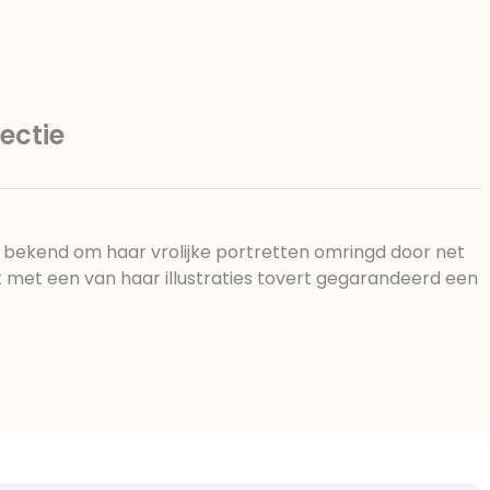
ulgator (sojalecithine), natuurlijk
r: E420, voedingszuur: citroenzuur E
15, water, bevochtigingsmiddel
rstoffen: E102, E110, E122: kan de
e van kinderen negatief
ectie
 Chocolade bevat ten minste 34%
sporen van gluten bevatten. Koel
at bekend om haar vrolijke portretten omringd door net
rt met een van haar illustraties tovert gegarandeerd een