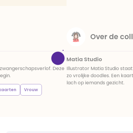
amandelen,cacaomassa, em
vanille aroma, stabilisato
330, verdikkingsmiddel E4
E422, emulgator: E433, kleu
activiteit en concentrati
Over de coll
beïnvloeden, E133, E151.
cacaobestanddelen. Kan 
en droog bewaren.
Matia Studio
ar zwangerschapsverlof. Deze
Illustrator Matia Studio sta
egin.
zo vrolijke doodles. Een kaa
lach op iemands gezicht.
kaarten
Vrouw