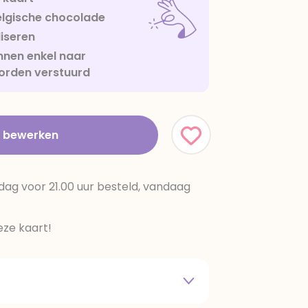
lgische chocolade
iseren
nen enkel naar
orden verstuurd
t bewerken
dag voor 21.00 uur besteld, vandaag
ze kaart!
 melkpoeder,