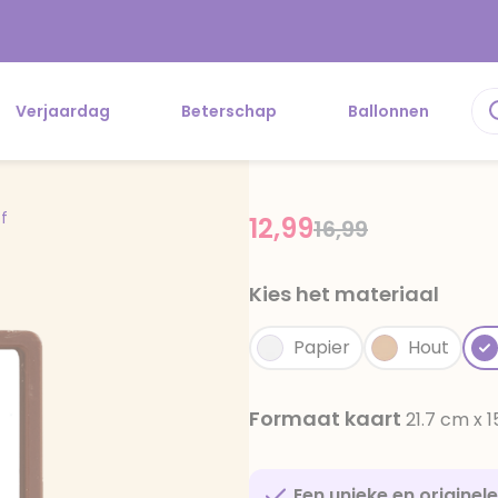
Verjaardag
Beterschap
Ballonnen
f
12,99
Price reduced f
to
16,99
Kies het materiaal
Papier
Hout
Formaat kaart
21.7 cm x 
Een unieke en originel