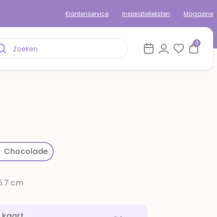
Klantenservice
Inspiratieteksten
Magazine
0
rom
Chocolade
15.7 cm
e kaart