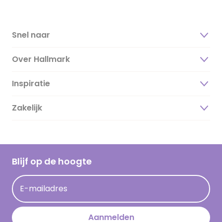
Snel naar
Over Hallmark
Inspiratie
Over ons
Duurzaamheid
Zakelijk
Magazine
Vacatures
Inspiratieteksten
Inloggen retailer
Werken bij Hallmark
Cadeau inspiratie
Hallmark Kaartclub
Blijf op de hoogte
Kaartinspiratie
Acties
E-mailadres
Persberichten
Hallmark en Kinderpostzegels
Aanmelden