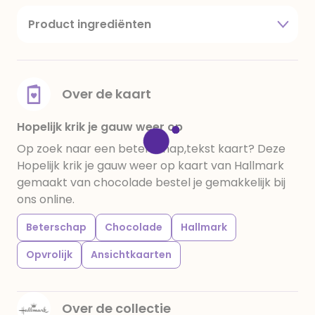
Product ingrediënten
suiker, cacaoboter, volle melkpoeder,
amandelen,cacaomassa, emulgator (sojalecithine),
natuurlijk vanille aroma, stabilisator: E420,
voedingszuur: citroenzuur E 330, verdikkingsmiddel
Over de kaart
E415, water, bevochtigingsmiddel E422, emulgator:
E433, kleurstoffen: E102, E110, E122: kan de activiteit en
Hopelijk krik je gauw weer op
concentratie van kinderen negatief beïnvloeden,
Op zoek naar een beterschap,tekst kaart? Deze
E133, E151. Chocolade bevat ten minste 34%
Hopelijk krik je gauw weer op kaart van Hallmark
cacaobestanddelen. Kan sporen van gluten
gemaakt van chocolade bestel je gemakkelijk bij
bevatten. Koel en droog bewaren.
ons online.
Beterschap
Chocolade
Hallmark
Opvrolijk
Ansichtkaarten
Over de collectie