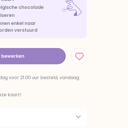
lgische chocolade
iseren
nen enkel naar
orden verstuurd
t bewerken
dag voor 21.00 uur besteld, vandaag
ze kaart!
 melkpoeder,