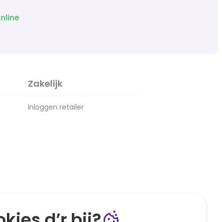
nline
Zakelijk
Inloggen retailer
kies d’r bij?