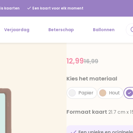
is kaarten
Een kaart voor elk moment
Verjaardag
Beterschap
Ballonnen
12,99
Price reduced f
to
16,99
Kies het materiaal
Papier
Hout
Formaat kaart
21.7 cm x 
Een unieke en originel