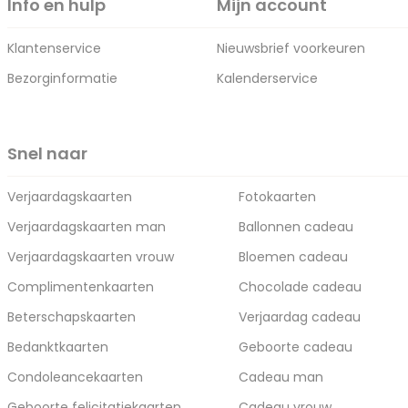
Info en hulp
Mijn account
Klantenservice
Nieuwsbrief voorkeuren
Bezorginformatie
Kalenderservice
Snel naar
Verjaardagskaarten
Fotokaarten
Verjaardagskaarten man
Ballonnen cadeau
Verjaardagskaarten vrouw
Bloemen cadeau
Complimentenkaarten
Chocolade cadeau
Beterschapskaarten
Verjaardag cadeau
Bedanktkaarten
Geboorte cadeau
Condoleancekaarten
Cadeau man
Geboorte felicitatiekaarten
Cadeau vrouw