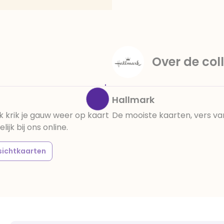
amandelen,cacaomassa, em
vanille aroma, stabilisato
330, verdikkingsmiddel E4
E422, emulgator: E433, kleu
activiteit en concentrati
Over de coll
beïnvloeden, E133, E151.
cacaobestanddelen. Kan 
en droog bewaren.
Hallmark
 krik je gauw weer op kaart
De mooiste kaarten, vers va
k bij ons online.
sichtkaarten