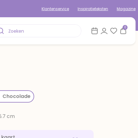
Klantenservice
Inspiratieteksten
Magazine
0
rom
Chocolade
15.7 cm
e kaart