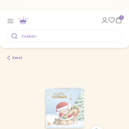
Voor 22.00 uur besteld, vandaag verstuurd
0
Kerst