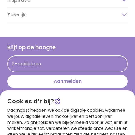
Over ons
Duurzaamheid
Zakelijk
Magazine
Vacatures
Inspiratieteksten
Inloggen retailer
Werken bij Hallmark
Cadeau inspiratie
Hallmark Kaartclub
Blijf op de hoogte
Kaartinspiratie
Acties
E-mailadres
Persberichten
Hallmark en Kinderpostzegels
Aanmelden
Cookies d’r bij?
Download onze app
Daarnaast hebben we ook de digitale cookies, waarmee
we jouw digitale leven makkelijker en persoonlijker
maken. Zo onthouden we bijvoorbeeld voor je wat er in je
winkelmandje zat, verbeteren we steeds onze website en
laten we je als eerst producten zien die het best passen