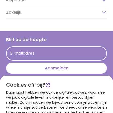
Over ons
Duurzaamheid
Zakelijk
Magazine
Vacatures
Inspiratieteksten
Inloggen retailer
Werken bij Hallmark
Cadeau inspiratie
Hallmark Kaartclub
Blijf op de hoogte
Kaartinspiratie
Acties
E-mailadres
Persberichten
Hallmark en Kinderpostzegels
Aanmelden
Cookies d’r bij?
Download onze app
Daarnaast hebben we ook de digitale cookies, waarmee
we jouw digitale leven makkelijker en persoonlijker
maken. Zo onthouden we bijvoorbeeld voor je wat er in je
winkelmandje zat, verbeteren we steeds onze website en
laten we je als eerst producten zien die het best passen