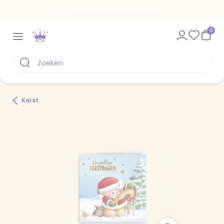
Een kaart voor elk moment
0
Kerst