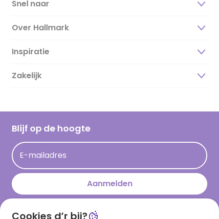
Snel naar
Over Hallmark
Inspiratie
Over ons
Duurzaamheid
Zakelijk
Magazine
Vacatures
Inspiratieteksten
Inloggen retailer
Werken bij Hallmark
Cadeau inspiratie
Hallmark Kaartclub
Blijf op de hoogte
Kaartinspiratie
Acties
E-mailadres
Persberichten
Hallmark en Kinderpostzegels
Aanmelden
Cookies d’r bij?