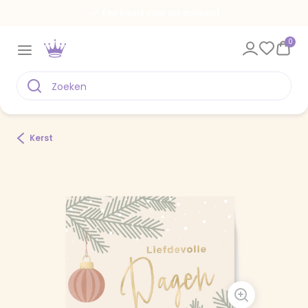
Een kaart voor elk moment
0
Kerst