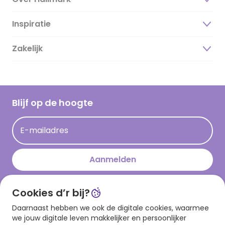
Inspiratie
Over ons
Duurzaamheid
Zakelijk
Magazine
Vacatures
Inspiratieteksten
Inloggen retailer
Werken bij Hallmark
Cadeau inspiratie
Hallmark Kaartclub
Blijf op de hoogte
Kaartinspiratie
Acties
E-mailadres
Persberichten
Hallmark en Kinderpostzegels
Aanmelden
Cookies d’r bij?
Download onze app
Daarnaast hebben we ook de digitale cookies, waarmee
we jouw digitale leven makkelijker en persoonlijker