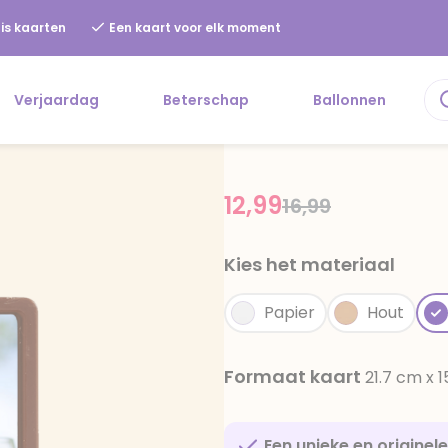
is kaarten
Een kaart voor elk moment
Verjaardag
Beterschap
Ballonnen
12,99
Price reduced f
to
16,99
Kies het materiaal
Papier
Hout
Formaat kaart
21.7 cm x 
Een unieke en originel