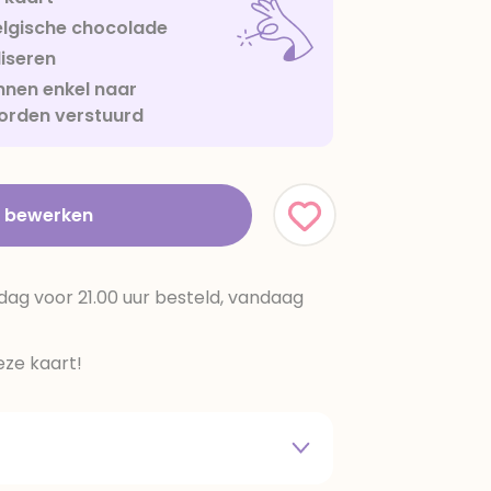
lgische chocolade
iseren
nen enkel naar
orden verstuurd
t bewerken
dag voor 21.00 uur besteld, vandaag
ze kaart!
 melkpoeder,