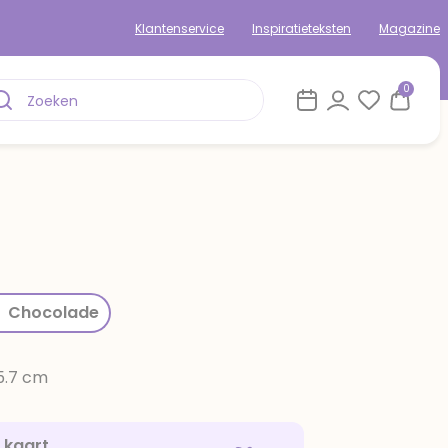
Klantenservice
Inspiratieteksten
Magazine
0
rom
Chocolade
15.7 cm
e kaart