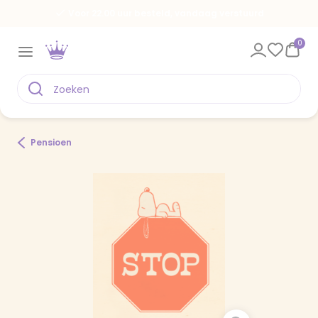
Voor 22.00 uur besteld, vandaag verstuurd
0
Pensioen