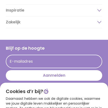
Inspiratie
Over ons
Duurzaamheid
Zakelijk
Magazine
Vacatures
Inspiratieteksten
Inloggen retailer
Werken bij Hallmark
Cadeau inspiratie
Hallmark Kaartclub
Blijf op de hoogte
Kaartinspiratie
Acties
E-mailadres
Persberichten
Hallmark en Kinderpostzegels
Aanmelden
Cookies d’r bij?
Download onze app
Daarnaast hebben we ook de digitale cookies, waarmee
we jouw digitale leven makkelijker en persoonlijker